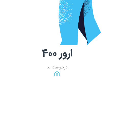
ارور
400
درخواست بد