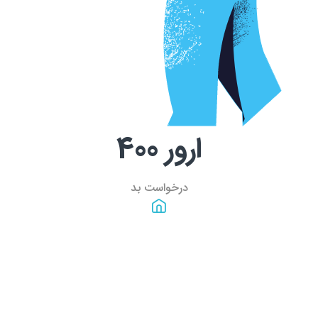
ارور
400
درخواست بد