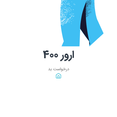
ارور
400
درخواست بد