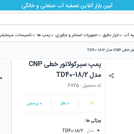
آبین بازار آنلاین تصفیه آب صنعتی و خانگی
یه آب
ابزار دقیق
تجهیزات استخر و جکوزی
پمپ ها
تاسیسات، سرمایشی،
C مدل TD40-18/2
پمپ سیرکولاتور خطی CNP
مدل TD40-18/2
م
کد محصول :
6725
0
نظر
0
پرسش
ویژگی ها :
مدل
:
TD40-18/2