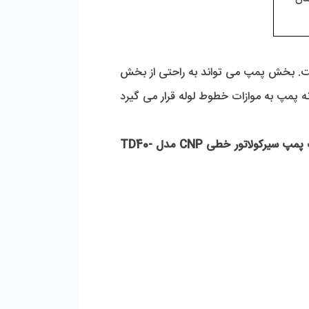
 از دو بخش پمپ و در واقع بخش مکانیکی و الکتروموتور تشکیل شده است. بخش پمپ می تواند به راحتی از بخش 
الکتروموتور جدا شود. سری TD پمپ های سیرکولاتور CNP به موتور و سیل مکانیکی استاندارد مجهز می باشند. بدنه پمپ به موازات خطوط لوله قرار می گیرد 
 
پمپ سیرکولاتور خطی CNP مدل TD40-