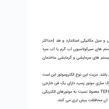
 از پمپ های سانتریفیوژ خطی و تک مرحله ای با موتور الکتریکی و سیل مکانیکی استاندارد و هد (حداکثر 
 برای گردش سیال در سیستم های سیرکولاسیون آب گرم یا آب سرد 
 موارد استفاده متعددی دارد، که از جمله آن می توان به کاربرد آن در سیستم های سرمایشی و گرمایشی ساختمان 
 از نوع (TEFC (Totally Enclosed, Fan-cooled می باشد. مزیت این نوع الکتروموتور این است 
که با توجه به طراحی خاصی که دارد، اجازه نمی دهد هوای بیرون آزادانه در فضای داخلی موتور بچرخد و برای خنک سازی موتور پمپ، دارای یک فن خارجی 
می باشد، که هوای بیرون را به بدنه موتور انتقال می دهد تا از داغ شدن آن جلوگیری کند. موتورهای الکتریکی TEFC معمولا نسبت به موتورهای الکتریکی 
لی آن محافظت بیش تری می کنند.