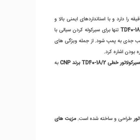
 به دلیل دو قطبی بودن سرعت بالای 2900 دور در دقیقه را دارد و با استانداردهای ایمنی بالا و 
 تنها برای سیرکوله کردن سیالی با 
خواصی مشابه آب قابل استفاده می باشد و ورود سیالی که دارای ذرات معلق باشد، می تواند باعث وارد آوردن آسیب جدی به پمپ شود. از جمله ویژگی های 
اتور خطی TD40-18/2 برند CNP
 به 
ور
 طراحی و ساخته شده است. 
مزیت های 