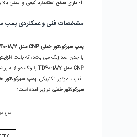
11- دارای سطح استاندارد کیفی و ایمنی بالا و کسب استانداردهای مربوطه از سازمان های اروپایی و آمریکایی 
مشخصات فنی و عمکلردی پمپ سیرکولاتور CNP مد
پمپ سیرکولاتور خطی CNP مدل TD40-18/2
یا چدن ضد زنگ می باشد، که باعث افزایش 
CNP مدل TD40-18/2
 با رنگ دو لایه پو
 قدرت موتور الکتریکی 
پمپ سیرکولاتور خطی CNP مدل /2
سیرکولاتور خطی
 در زیر آمده است:
نوع موت
 TEFC    