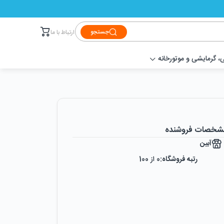
جستجو
ارتباط با ما
 گرمایشی و موتورخانه
شخصات فروشنده
آبین
رتبه فروشگاه:
0
از 100
رضایت از خرید:
0
%
رضایت از نحوه ارسال:
0
%
زمان ایجاد فروشگاه :
دوشنبه ۲۴ اردیبهشت ۱۳۹۷
میزان فروش :
0