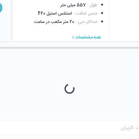
طول
:
557 میلی متر
جنس شافت
:
استنلس استیل 420
حداکثر دبی
:
20 متر مکعب در ساعت
همه مشخصات
 کاربران