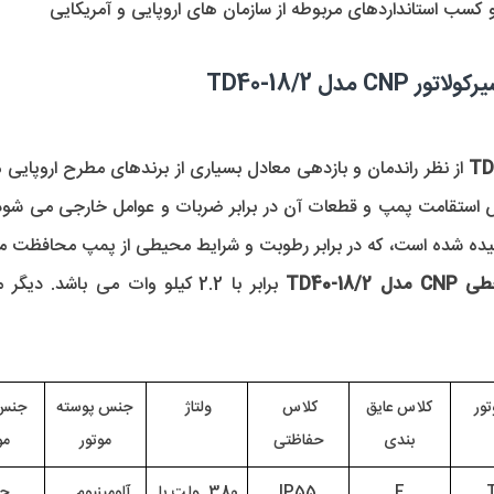
ل TD40-18/2
استقامت پمپ و قطعات آن در برابر ضربات و عوامل خارجی می شود. ع
شیده شده است، که در برابر رطوبت و شرایط محیطی از پمپ محافظت م
TD40-18
 برابر با 2.2 کیلو وات می باشد. دیگر مشخصات مربوط به الکتروموتور این 
ور 
 کلاس عایق 
کلاس 
ولتاژ 
 جنس پوسته 
بندی
حفاظتی
موتور
مو
F
 IP55 
380  ولت یا 
آلومینیوم    
چ