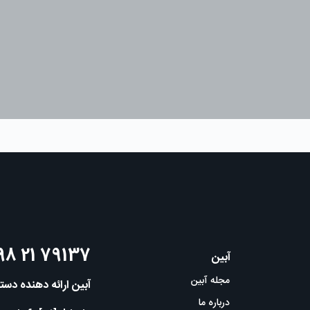
98 21 79137
آبین
مجله آبین
آبین ارائه دهنده دس
درباره ما