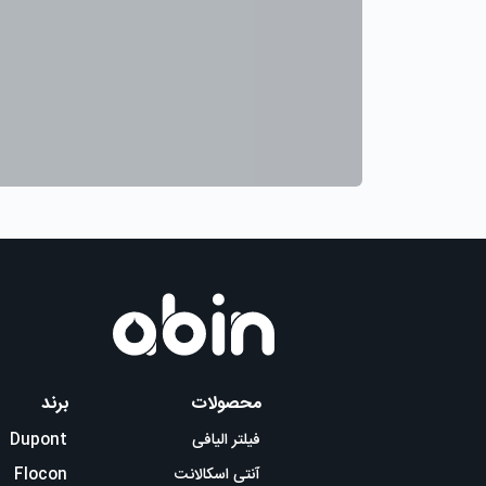
محصولات
برند
فیلتر الیافی
Dupont
آنتی اسکالانت
Flocon