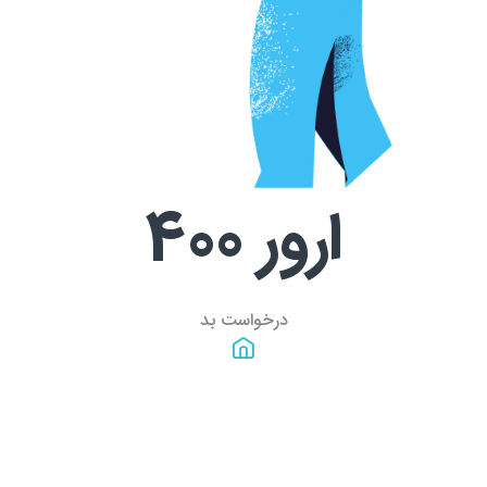
ارور
400
درخواست بد