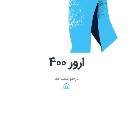
ارور
400
درخواست بد