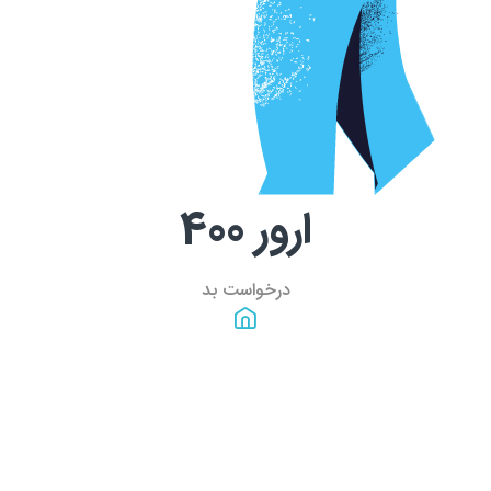
ارور
400
درخواست بد