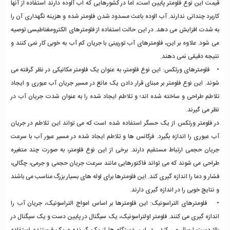
قیمت این نوع فلومتر پایین است، اما در کشورهایی که اب آلوده دارند استفاده از آنها
کاربرد چندانی ندارند. آب الوده باعث مسدود شدن فلومتر شده و هزینه نگهداری آن را
به شدت افزایش می دهد. در این حالت استفاده از فلومترهای الکترومغناطیسی توصیه
می شود. علاوه بر این، فلومترهای آب توربینی با جریان کم آب به خوبی کار نمی کنند و
نتیجه دقیقی نمی دهند.
• فلومترهای ورتکس: این نوع فلومتر، به عنوان یک فلومتر مکانیکی در نظر گرفته می
شوند. این نوع فلومتر بر مبنای قرار دادن یک مانع در مسیر جریان آب عبوری و ایجاد
تلاطم طراحی و ساخته شده اند؛ و تلاطم ایجاد شده را به عنوان شدت جریان آب در
نظر می گیرند.
در فلومتر ورتکس از یک حسگر استفاده شده است که می تواند این تلاطم در جریان
آب عبوری را اندازه بگیرد. فرکانس ها و تلاطم ایجاد شده در مسیر عبور آب با سرعت
جریان حجمی ارتباط مستقیم دارند. برخی از این نوع فلومتر، به صورت چند متغیره
طراحی می شوند که می تواند فاکتورهایی مانند سرعت جریان حجمی و جرمی، چگالی،
فشار و دما را اندازه گیری کند. این فلومترها برای لوله های بسیار بزرگ مناسب می باشند
و نتایج خوبی را در اندازه گیری دارند.
• فلومترهای التراسونیک: این فلومترها بر اساس امواج التراسونیک، جریان آب را
اندازه گیری می کنند. فلومتر اولتراسونیک، یک سیگنال در پایین دست و یک سیگنال در
بالا دست ارسال می کند. در این دستگاه ها از یک گیرنده و یک فرستنده استفاده