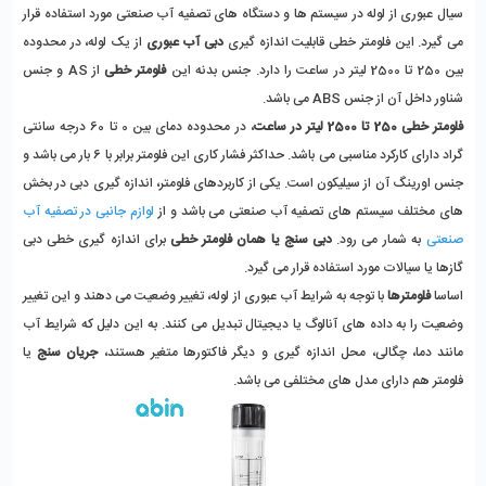
سیال عبوری از لوله در سیستم ها و دستگاه های تصفیه آب صنعتی مورد استفاده قرار
می گیرد. این فلومتر خطی قابلیت اندازه گیری
دبی آب عبوری
از یک لوله، در محدوده
بین 250 تا 2500 لیتر در ساعت را دارد. جنس بدنه این
فلومتر خطی
از AS و جنس
شناور داخل آن از جنس ABS می باشد.
فلومتر خطی 250 تا 2500 لیتر در ساعت
، در محدوده دمای بین 0 تا 60 درجه سانتی
گراد دارای کارکرد مناسبی می باشد. حداکثر فشار کاری این فلومتر برابر با 6 بار می باشد و
جنس اورینگ آن از سیلیکون است. یکی از کاربردهای فلومتر، اندازه گیری دبی در بخش
های مختلف سیستم های تصفیه آب صنعتی می باشد و از
لوازم جانبی در تصفیه آب
صنعتی
به شمار می رود.
دبی سنج یا همان فلومتر خطی
برای اندازه گیری خطی دبی
گازها یا سیالات مورد استفاده قرار می گیرد.
اساسا
فلومترها
با توجه به شرایط آب عبوری از لوله، تغییر وضعیت می دهند و این تغییر
وضعیت را به داده های آنالوگ یا دیجیتال تبدیل می کنند. به این دلیل که شرایط آب
مانند دما، چگالی، محل اندازه گیری و دیگر فاکتورها متغیر هستند،
جریان سنج
یا
فلومتر هم دارای مدل های مختلفی می باشد.