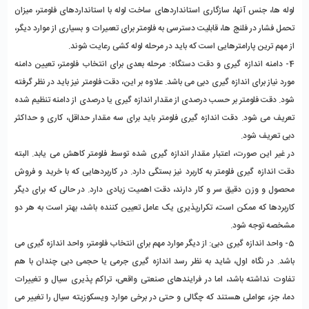
لوله ها، جنس آنها، سازگاری استانداردهای ساخت لوله با استانداردهای فلومتر، میزان
تحمل فشار در فلنج ها، قابلیت دسترسی به فلومتر برای تعمیرات و بسیاری از موارد دیگر،
از مهم ترین پارامترهایی است که باید در مرحله لوله کشی رعایت شوند.
4- دامنه اندازه گیری و دقت دستگاه: مرحله بعدی برای انتخاب فلومتر، تعیین دامنه
مورد نیاز برای اندازه گیری دبی می باشد. علاوه بر این، دقت فلومتر نیز باید در نظر گرفته
شود. دقت فلومتر بر حسب درصدی از مقدار اندازه گیری یا درصدی از دامنه تنظیم شده
تعریف می شود. دقت اندازه گیری فلومتر باید برای سه مقدار حداقل، کاری و حداکثر
دبی تعریف شود.
در غیر این صورت، اعتبار مقدار اندازه گیری شده توسط فلومتر کاهش می یابد. البته
دقت اندازه گیری فلومتر به کاربرد نیز بستگی دارد. در کاربردهایی که با خرید و فروش
محصول و وزن دقیق سر و کار دارند، دقت اهمیت زیادی دارد. در حالی که برای دیگر
کاربردها که ممکن است، تکرارپذیری یک عامل تعیین کننده باشد، بهتر است به هر دو
مشخصه توجه شود.
5- واحد اندازه گیری دبی: از دیگر موارد مهم برای انتخاب فلومتر، واحد اندازه گیری می
باشد. در نگاه اول، شاید به نظر رسد اندازه گیری جرمی یا حجمی دبی چندان با هم
تفاوت نداشته باشد، اما در فرایندهای صنعتی واقعی، تراکم پذیری سیال و تغییرات
دما، جزء عواملی هستند که چگالی و حتی در برخی موارد ویسکوزیته سیال را تغییر می