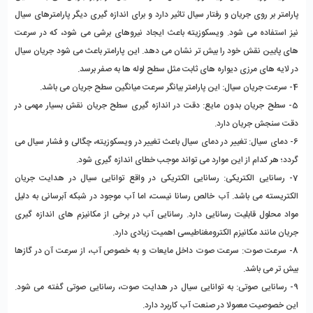
پارامتر بر روی جریان و رفتار سیال تاثیر دارد و برای اندازه گیری دیگر پارامترهای سیال
نیز استفاده می شود. ویسکوزیته باعث ایجاد نیروهای برشی می شود، که در سرعت
های پایین نقش خود را بیش تر نشان می دهد. این پارامتر باعث می شود جریان سیال
در لایه های مرزی دیواره های ثابت مثل سطح لوله ها به صفر برسد.
4- سرعت جریان سیال: این پارامتر بیانگر سرعت میانگین سطح جریان می باشد.
5- سطح جریان بدون مایع: دقت در اندازه گیری سطح جریان نقش بسیار مهمی در
دقت سنجش جریان دارد.
6- دمای سیال: تغییر در دمای سیال باعث تغییر در ویسکوزیته، چگالی و فشار سیال می
گردد؛ هر کدام از این موارد می تواند موجب خطای اندازه گیری شود.
7- رسانایی الکتریکی: رسانایی الکتریکی در واقع توانایی سیال در هدایت جریان
الکتریسته می باشد. آب خالص رسانا نیست، اما آب موجود در شبکه آبرسانی به دلیل
مواد محلول قابلیت رسانایی دارد. رسانایی آب در برخی از مکانیزم های اندازه گیری
جریان مانند مکانیزم الکترومغناطیسی اهمیت زیادی دارد.
8- سرعت صوت: سرعت صوت داخل مایعات و به خصوص آب، از سرعت آن در گازها
بیش تر می باشد.
9- رسانایی صوتی: به توانایی سیال در هدایت صوت، رسانایی صوتی گفته می شود.
این خصوصیت معمولا در صنعت آب کاربرد دارد.