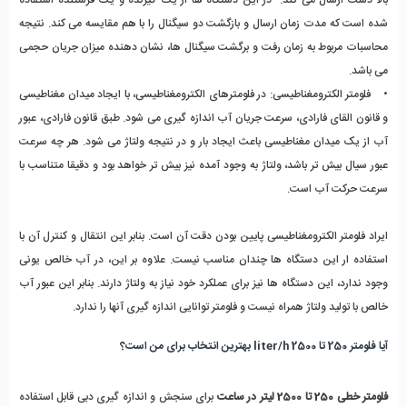
شده است که مدت زمان ارسال و بازگشت دو سیگنال را با هم مقایسه می کند. نتیجه
محاسبات مربوط به زمان رفت و برگشت سیگنال ها، نشان دهنده میزان جریان حجمی
می باشد.
• فلومتر الکترومغناطیسی: در فلومترهای الکترومغناطیسی، با ایجاد میدان مغناطیسی
و قانون القای فارادی، سرعت جریان آب اندازه گیری می شود. طبق قانون فارادی، عبور
آب از یک میدان مغناطیسی باعث ایجاد بار و در نتیجه ولتاژ می شود. هر چه سرعت
عبور سیال بیش تر باشد، ولتاژ به وجود آمده نیز بیش تر خواهد بود و دقیقا متناسب با
سرعت حرکت آب است.
ایراد فلومتر الکترومغناطیسی پایین بودن دقت آن است. بنابر این انتقال و کنترل آن با
استفاده ار این دستگاه ها چندان مناسب نیست. علاوه بر این، در آب خالص یونی
وجود ندارد، این دستگاه ها نیز برای عملکرد خود نیاز به ولتاژ دارند. بنابر این عبور آب
خالص با تولید ولتاژ همراه نیست و فلومتر توانایی اندازه گیری آنها را ندارد.
آیا فلومتر 250 تا 2500 liter/h بهترین انتخاب برای من است؟
فلومتر خطی 250 تا 2500 لیتر در ساعت
برای سنجش و اندازه گیری دبی قابل استفاده