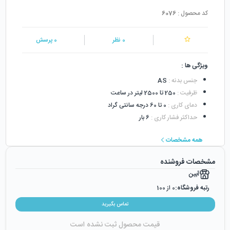
کد محصول :
6076
0
نظر
0
پرسش
ویژگی ها :
جنس بدنه
:
AS
ظرفیت
:
250 تا 2500 لیتر در ساعت
دمای کاری
:
0 تا 60 درجه سانتی گراد
حداکثر فشار کاری
:
6 بار
همه مشخصات
مشخصات فروشنده
آبین
رتبه فروشگاه:
0
از 100
رضایت از خرید:
0
%
تماس بگیرید
رضایت از نحوه ارسال:
0
%
قیمت محصول ثبت نشده است
زمان ایجاد فروشگاه :
دوشنبه ۲۴ اردیبهشت ۱۳۹۷