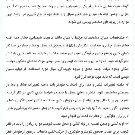
گرفته شود، شامل: ساختار فیزیکی و شیمیایی سیال، جهت صحیح نصب، تغییرات آب و
هوایی، جنس لوله ها، میزان خورندگی سیال و از همه مهم تر نوع کاربری می باشد. این
موارد در زیر به طور مختصر بررسی می شوند.
1- مشخصات سیال: مشخصات مرتبط با سیال مانند ماهیت شیمیایی، فشار، دما، افت
فشار مجاز، چگالی، هدایت الکتریکی (EC)، ویسکوزیته سیال و فشار بخار در حداکثر
دمای کاری و هم چنین چگونگی تغییر این مشخصات در شرایط مختلف کاری باید در
نظر گرفته شود. علاوه بر این، ملاحظات ایمنی یا سمی بودن مواد، احتمال تشکیل حباب،
امکان وجود ذرات جامد معلق و درجه خورندگی سیال مورد استفاده، از موارد بسیار
مهمی است که باید مورد توجه قرار گیرد.
2- دامنه تغییرات فشار و دما: برای انتخاب فلومتر باید دامنه تغییرات فشار و دما در
سیستم مشخص شود. فشار و دمای سیال را باید در شرایط عادی کاری در نظر گرفت.
هم چنین پر یا خالی بودن لوله از سیال در زمان های مختلف، امکان تغییر ناگهانی دما و
فشار و الگوی تغییرات آنها باید مورد بررسی قرار گیرد، تا در زمان تعمیرات پیشگیری های
لازم برای جلوگیری از خطرات احتمالی انجام شود.
3- لوله کشی و محل نصب: در لوله کشی و محل نصب فلومتر، موارد زیادی را باید در نظر
گرفت. برای نصب صحیح فلومتر و جلوگیری از حرکت ثقلی مایعات در عبور از فلومتر، قطر