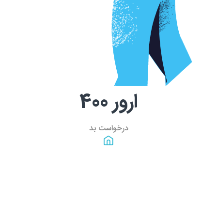
ارور
400
درخواست بد