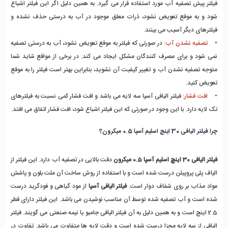
فیلتر پیش تصفیه آب مورد استفاده قرار می گیرد. به همین دلیل اگر این فیلتر اشباع
شود و به موقع تعویض نشود، ذرات معلق موجود در آب به درستی حذف نشده و
فیلترهای دیگر آسیب می بینند.
•
تصفیه نشدن آب:
در صورتی که فیلتر به موقع تعویض نشود، آب به درستی تصفیه
نمی شود و برای مصرف کنندگان مشکل ایجاد می کند. در برخی از مواقع شاید شما
متوجه تصفیه نشدن آب و تغییر کیفیت آن نشوید، بنابراین بهتر است فیلتر را به موقع
تعویض کنید.
•
افت فشار:
فیلتر الیافی آسپا سه لایه می باشد و افت فشار کمی نسبت به فیلترهای
تک لایه دارد. با این وجود در صورتی که این فیلتر اشباع شود، افت فشار اتفاق می افتد.
چرا فیلتر الیافی 30 اینچ اسلیم آسپا 0.5 میکرون؟
فیلتر الیافی 30 اینچ اسلیم آسپا 0.5 میکرون
دقت بالایی در تصفیه آب دارد. این فیلتر از
الیاف پلی پروپیلن درست شده است و با استفاده از روش ساخت آن ملت بلون و پاشش
مواد مذاب بر روی شفاف دوار است.
فیلتر الیافی آسپا
از مود گیاهی و فودگرید درست
شده است و آب تصفیه شده توسط آن مناسب نوشیدن می باشد. این فیلتر دارای قطر
2.5 اینچ است و به همین دلیل به آن فیلتر الیافی جامبو یا نیمه صنعتی می گویند. فیلتر
الیافی از سه لایه مجزا درست شده است و دقت لایه ها متفاوت می باشد. تفاوت در