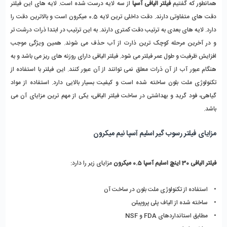
همانطور که گفتیم
فیلتر الیافی آسپا
از سه لایه درست شده است. لایه های این فیلتر
دقت های متفاوتی دارند. دقت داخلی ترین لایه 0.5 میکرون است و بالاترین دقت را
دارد. لایه های بعدی به ترتیب دقت کمتری دارند. به این ترتیب در ابتدا ذرات درشت تر
و در آخرین مرحله کوچک ترین ذارت از آب حذف می شوند. همین ویژگی موجب
افزایش ظرفیت و طول عمر فیلتر می شود. فیلتر الیافی دارای روزنه های ریز می باشد و به
هنگام عبور آب از آن ذرات معلق نمی توانند از آن عبور کنند. این فیلتر با استفاده از
تکنولوژی ملت بلون ساخته شده است و کیفیت بسیار بالایی دارد. استفاده از مواد
گیاهی، فود گرید و بهداشتی در ساخت فیلتر الیافی، یکی از مهم ترین مزایای آن می
باشد.
مزایای فیلتر رسوب گیر اسلیم آسپا نیم میکرون
فیلتر الیافی 30 اینچ اسلیم آسپا 0.5 میکرون
مزایای زیر را دارد:
• استفاده از تکنولوژی ملت بلون در ساخت آن
• ساخته شده از الیاف پلی پروپیلن
• مطابق استانداردهای FDA و NSF