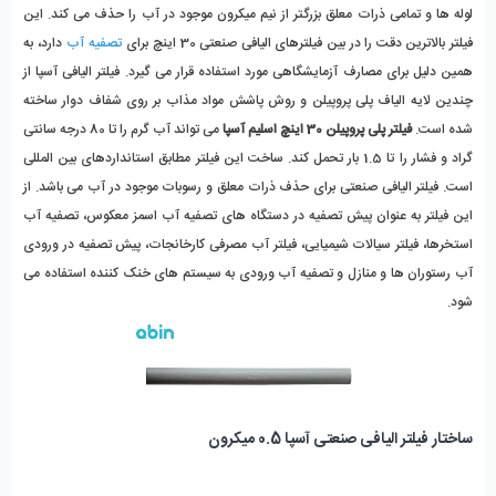
لوله ها و تمامی ذرات معلق بزرگتر از نیم میکرون موجود در آب را حذف می کند. این
فیلتر بالاترین دقت را در بین فیلترهای الیافی صنعتی 30 اینچ برای
تصفیه آب
دارد، به
همین دلیل برای مصارف آزمایشگاهی مورد استفاده قرار می گیرد. فیلتر الیافی آسپا از
چندین لایه الیاف پلی پروپیلن و روش پاشش مواد مذاب بر روی شفاف دوار ساخته
شده است.
فیلتر پلی پروپیلن 30 اینچ اسلیم آسپا
می تواند آب گرم را تا 80 درجه سانتی
گراد و فشار را تا 1.5 بار تحمل کند. ساخت این فیلتر مطابق استانداردهای بین المللی
است. فیلتر الیافی صنعتی برای حذف ذرات معلق و رسوبات موجود در آب می باشد. از
این فیلتر به عنوان پیش تصفیه در دستگاه های تصفیه آب اسمز معکوس، تصفیه آب
استخرها، فیلتر سیالات شیمیایی، فیلتر آب مصرفی کارخانجات، پیش تصفیه در ورودی
آب رستوران ها و منازل و تصفیه آب ورودی به سیستم های خنک کننده استفاده می
شود.
ساختار فیلتر الیافی صنعتی آسپا 0.5 میکرون