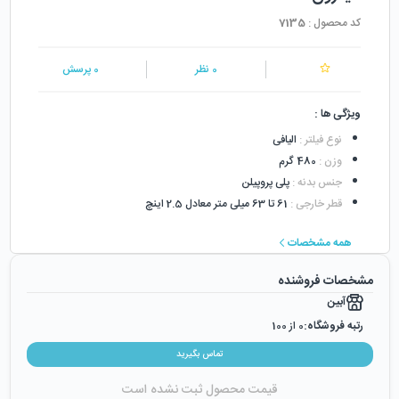
کد محصول :
7135
0
نظر
0
پرسش
ویژگی ها :
نوع فیلتر
:
الیافی
وزن
:
480 گرم
جنس بدنه
:
پلی پروپیلن
قطر خارجی
:
61 تا 63 میلی متر معادل 2.5 اینچ
همه مشخصات
مشخصات فروشنده
آبین
رتبه فروشگاه:
0
از 100
رضایت از خرید:
0
%
تماس بگیرید
رضایت از نحوه ارسال:
0
%
قیمت محصول ثبت نشده است
زمان ایجاد فروشگاه :
دوشنبه ۱۵ آبان ۱۳۹۶