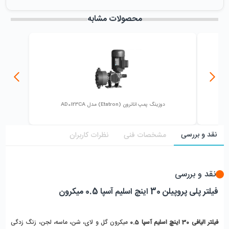
میزان فروش :
0
محصولات مشابه
دوزینگ پمپ اتاترون (Etatron) مدل AD0123CA
نقد و بررسی
مشخصات فنی
نظرات کاربران
نقد و بررسی
فیلتر پلی پروپیلن 30 اینچ اسلیم آسپا 0.5 میکرون
فیلتر الیافی 30 اینچ اسلیم آسپا 0.5
میکرون گل و لای، شن، ماسه، لجن، زنگ زدگی