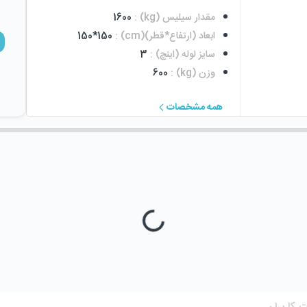
مقدار سیلیس (kg)
:
1600
ابعاد (ارتفاع*قطر)(cm)
:
150*150
سایز لوله (اینچ)
:
3
وزن (kg)
:
600
همه مشخصات