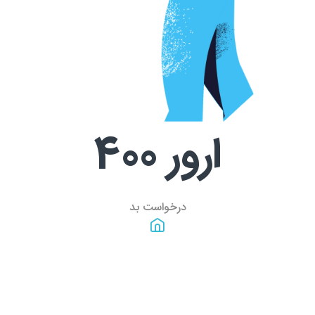
ارور
400
درخواست بد