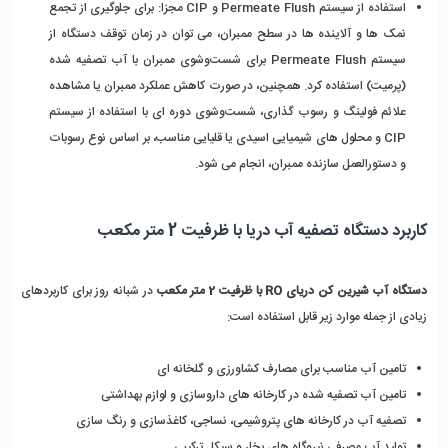
استفاده از سیستم Permeate Flush و CIP مجزا: 
برای جلوگیری از تجمع 
نمک‌ ها و آلاینده ‌ها در سطح ممبران، می‌ توان در زمان توقف دستگاه از 
سیستم Permeate Flush برای شست‌وشوی ممبران با آب تصفیه ‌شده 
(پرمیت) استفاده کرد. همچنین، در صورت کاهش عملکرد ممبران یا مشاهده 
علائم فولینگ و رسوب‌ گذاری، شست‌وشوی دوره ‌ای با استفاده از سیستم 
CIP و محلول ‌های شیمیایی اسیدی یا قلیایی مناسب، بر اساس نوع رسوبات 
و دستورالعمل سازنده ممبران، انجام می ‌شود.
کاربرد دستگاه تصفیه آب دریا با ظرفیت 2 متر مکعب
دستگاه آب شیرین کن دریای RO با ظرفیت 2 متر مکعب
 در شبانه روز برای کاربردهای 
زیادی از جمله موارد زیر قابل استفاده است:
تامین آب مناسب برای مصارف کشاورزی و گلخانه ای
تامین آب تصفیه شده در کارخانه های داروسازی و لوازم بهداشتی
تصفیه آب در کارخانه های پتروشیمی، نساجی، کاغذسازی و رنگ سازی
تولید آب مصرفی نیروگاه های بخار و سیکل ترکیبی