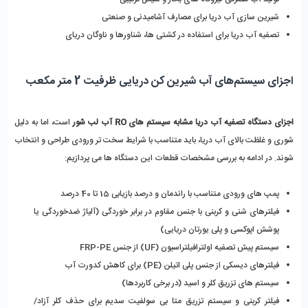
شیرین سازی آب دریا برای مصارف آشامیدنی و صنعتی
تصفیه آب دریا برای استفاده در کشتی ها، شناورها و ناوگان دریای
اجزای سیستم‌های آب شیرین کن دریایی ظرفیت 2 متر مکعب
اجزای دستگاه تصفیه آب دریا مشابه سیستم‌ های RO آب لب ‌شور
 است، اما به دلیل 
شوری و غلظت بالای آب دریا، باید متناسب با شرایط سخت‌ تر ورودی طراحی و انتخاب 
شوند. در ادامه به بررسی مشخصات قطعات این دستگاه ها می پردازیم:
پمپ‌ های ورودی متناسب با راندمان و درصد بازیابی 15 تا 40 درصد
فیلترهای شنی و کربنی با جنس مقاوم در برابر خوردگی (آلیاژ ضدخوردگی یا 
پوشش اپوکسی و پلی ‌یورتان دریایی)
سیستم پیش‌ تصفیه اولترافیلتراسیون (UF) از جنس FRP-PE
فیلترهای دیسکی از جنس پلی‌ اتیلن (PE) برای کاهش کدورت آب
سیستم‌ های تزریق کلر و اسید (در برخی کاربردها)
فیلتر کربنی و سیستم تزریق متا بی ‌سولفیت سدیم برای حذف کلر آزاد/