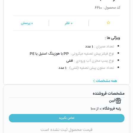
کد محصول :
6610
0
نظر
0
پرسش
ویژگی ها :
تعداد ممبران
:
1 عدد
نوع فیلتر پیش تصفیه میکرونی
:
PP با هوزینگ استیل یا PE
نوع پمپ مخزن آب ورودی
:
افقی
تعداد ستون پیش تصفیه (شنی)
:
1 عدد
همه مشخصات
مشخصات فروشنده
آبین
رتبه فروشگاه:
0
از 100
رضایت از خرید:
0
%
تماس بگیرید
رضایت از نحوه ارسال:
0
%
قیمت محصول ثبت نشده است
زمان ایجاد فروشگاه :
دوشنبه ۲۴ اردیبهشت ۱۳۹۷