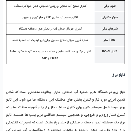
فلوتر برقی
کنترل سطح آب مخازن و روشن/خاموش کردن خودکار دستگاه
فلوتر مکانیکی
تنظیم سطح آب مخزن CIP و جلوگیری از سرریز
شیرهای برقی
کنترل خودکار جریان آب در بخش‌های مختلف دستگاه
TDS متر
اندازه ‌گیری میزان املاح محلول و ارزیابی کیفیت آب تصفیه ‌شده
کنترلر RO-C
کنترل مرکزی دستگاه، نمایش خطاها، مدیریت عملکرد خودکار، Auto 
Flush و CIP
تابلو برق
تابلو برق در دستگاه‌ های تصفیه آب صنعتی، دارای وظایف متعددی است که شامل 
تامین انرژی مورد نیاز و کنترل بخش‌ های مختلف این دستگاه‌ ها می‌ شود. این تابلو 
برق عموما شامل سیستم‌ هایی برای کنترل سطح مخازن اولیه و ثانویه، سافت استارت، 
کنترل فشار ورودی و خروجی، و همچنین سیستم حفاظتی برای پمپ‌ ها هستند. تابلو 
برق یک محفظه ایمن و بسته با طبقاتی از جنس پلاستیک است که تجهیزات الکتریکی 
را در خود جای می‌ دهد. با توجه به نیازهای مختلف در دستگاه‌های آب شیرین کن 