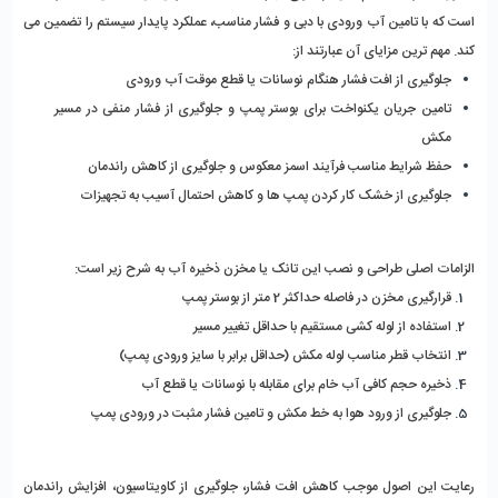
است که با تامین آب ورودی با دبی و فشار مناسب، عملکرد پایدار سیستم را تضمین می‌ 
کند. مهم‌ ترین مزایای آن عبارتند از:
جلوگیری از افت فشار هنگام نوسانات یا قطع موقت آب ورودی
تامین جریان یکنواخت برای بوستر پمپ و جلوگیری از فشار منفی در مسیر 
مکش
حفظ شرایط مناسب فرآیند اسمز معکوس و جلوگیری از کاهش راندمان
جلوگیری از خشک‌ کار کردن پمپ‌ ها و کاهش احتمال آسیب به تجهیزات
الزامات اصلی طراحی و نصب این تانک یا مخزن ذخیره آب به شرح زیر است:
قرارگیری مخزن در فاصله حداکثر 2 متر از بوستر پمپ
استفاده از لوله‌ کشی مستقیم با حداقل تغییر مسیر
انتخاب قطر مناسب لوله مکش (حداقل برابر با سایز ورودی پمپ)
ذخیره حجم کافی آب خام برای مقابله با نوسانات یا قطع آب
جلوگیری از ورود هوا به خط مکش و تامین فشار مثبت در ورودی پمپ
رعایت این اصول موجب کاهش افت فشار، جلوگیری از کاویتاسیون، افزایش راندمان 