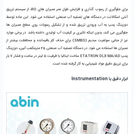
برای جلوگیری از رسوب‌ گذاری و افزایش طول عمر ممبران‌ های RO، از سیستم تزریق 
آنتی ‌اسکالانت در دستگاه‌ های تصفیه آب صنعتی استفاده می ‌شود. این ماده توسط 
دوزینگ پمپ به آب ورودی تزریق شده و از تشکیل رسوبات روی سطح ممبران‌ ها 
جلوگیری می ‌کند، بدون اینکه تاثیری بر کیفیت آب تولیدی داشته باشد. در برخی موارد 
نیز از متابی ‌سولفیت سدیم (SMBS) برای حذف کلر باقیمانده و محافظت بیشتر از 
ممبران ‌ها استفاده می ‌شود. در دستگاه تصفیه آب صنعتی 25 مترمکعب آبین، دوزینگ 
پمپ ETATRON DLX MA/AD ساخت ایتالیا با ظرفیت 5 لیتر در ساعت و فشار 7 بار 
برای تزریق دقیق مواد شیمیایی به ‌کار گرفته شده است.
ابزار دقیق یا Instrumentation