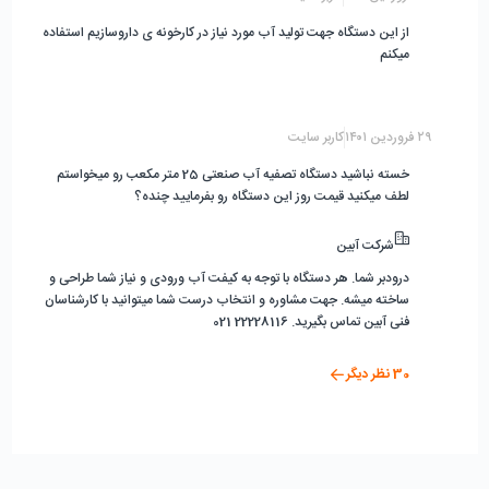
از این دستگاه جهت تولید آب مورد نیاز در کارخونه ی داروسازیم استفاده
میکنم
۲۹ فروردین ۱۴۰۱
کاربر سایت
خسته نباشید دستگاه تصفیه آب صنعتی 25 متر مکعب رو میخواستم
لطف میکنید قیمت روز این دستگاه رو بفرمایید چنده؟
شرکت آبین
درودبر شما. هر دستگاه با توجه به کیفت آب ورودی و نیاز شما طراحی و
ساخته میشه. جهت مشاوره و انتخاب درست شما میتوانید با کارشناسان
فنی آبین تماس بگیرید. 22228116 021
30
نظر دیگر