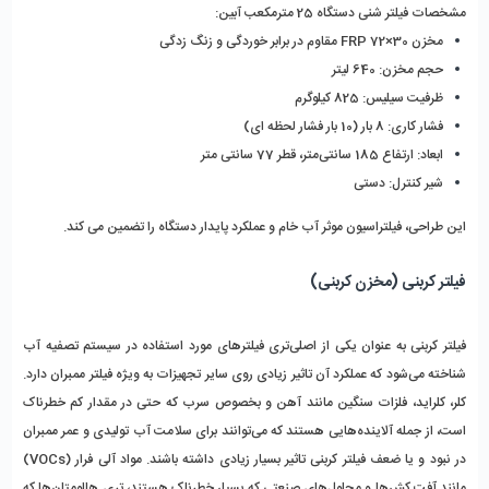
مشخصات فیلتر شنی دستگاه 25 مترمکعب آبین:
مخزن FRP 72×30 مقاوم در برابر خوردگی و زنگ‌ زدگی
حجم مخزن: 640 لیتر
ظرفیت سیلیس: 825 کیلوگرم
فشار کاری: 8 بار (10 بار فشار لحظه‌ ای)
ابعاد: ارتفاع 185 سانتی‌متر، قطر 77 سانتی‌ متر
شیر کنترل: دستی
این طراحی، فیلتراسیون موثر آب خام و عملکرد پایدار دستگاه را تضمین می‌ کند.
فیلتر کربنی (مخزن کربنی)
فیلتر کربنی به عنوان یکی از اصلی‌تری فیلترهای مورد استفاده در سیستم تصفیه آب 
شناخته می‌شود که عملکرد آن تاثیر زیادی روی سایر تجهیزات به ویژه فیلتر ممبران دارد. 
کلر، کلراید، فلزات سنگین مانند آهن و بخصوص سرب که حتی در مقدار کم خطرناک 
است، از جمله آلاینده‌هایی هستند که می‌توانند برای سلامت آب تولیدی و عمر ممبران 
در نبود و یا ضعف فیلتر کربنی تاثیر بسیار زیادی داشته باشند. مواد آلی فرار (VOCs) 
مانند آفت کش‌ها و محلول‌های صنعتی که بسیار خطرناک هستند، تری هالومتان‌ها که 