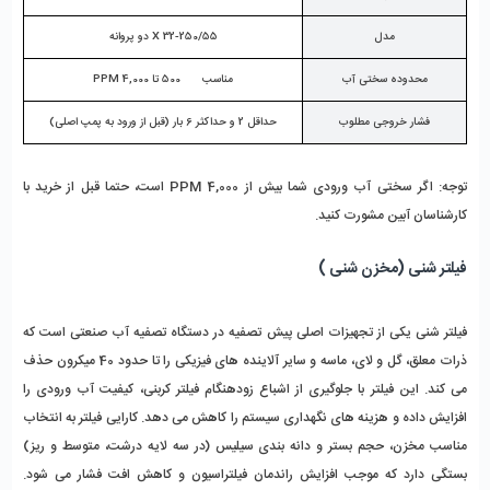
مدل
X 32-250/55 دو پروانه
محدوده سختی آب
مناسب
500 تا 4,000 PPM
فشار خروجی مطلوب
حداقل 2 و حداکثر 6 بار (قبل از ورود به پمپ اصلی)
توجه:
 اگر سختی آب ورودی شما بیش از 4,000 PPM است، حتما قبل از خرید با 
کارشناسان آبین مشورت کنید.
فیلتر شنی (مخزن شنی )
فیلتر شنی یکی از تجهیزات اصلی پیش‌ تصفیه در دستگاه تصفیه آب صنعتی است که 
ذرات معلق، گل‌ و لای، ماسه و سایر آلاینده‌ های فیزیکی را تا حدود 40 میکرون حذف 
می‌ کند. این فیلتر با جلوگیری از اشباع زودهنگام فیلتر کربنی، کیفیت آب ورودی را 
افزایش داده و هزینه‌ های نگهداری سیستم را کاهش می‌ دهد. کارایی فیلتر به انتخاب 
مناسب مخزن، حجم بستر و دانه‌ بندی سیلیس (در سه لایه درشت، متوسط و ریز) 
بستگی دارد که موجب افزایش راندمان فیلتراسیون و کاهش افت فشار می‌ شود. 