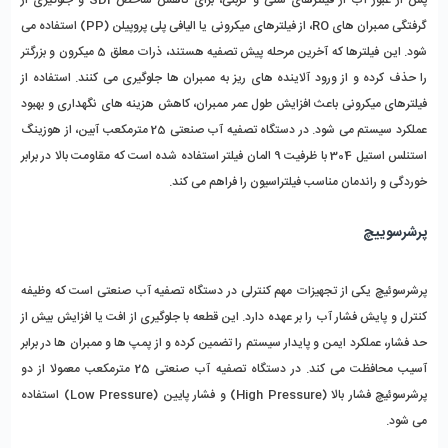
گرفتگی ممبران ‌های RO، از فیلترهای میکرونی یا الیافی پلی ‌پروپیلن (PP) استفاده می 
‌شود. این فیلترها که آخرین مرحله پیش ‌تصفیه هستند، ذرات معلق 5 میکرون و بزرگتر 
را حذف کرده و از ورود آلاینده‌ های ریز به ممبران ‌ها جلوگیری می ‌کنند. استفاده از 
فیلترهای میکرونی باعث افزایش طول عمر ممبران، کاهش هزینه‌ های نگهداری و بهبود 
عملکرد سیستم می ‌شود. در دستگاه تصفیه آب صنعتی 25 مترمکعب آبین، از هوزینگ 
استنلس استیل 304 با ظرفیت 9 المان فیلتر استفاده شده است که مقاومت بالا در برابر 
خوردگی و راندمان مناسب فیلتراسیون را فراهم می ‌کند.
پرشرسوییچ
پرشرسوئیچ یکی از تجهیزات مهم کنترلی در دستگاه تصفیه آب صنعتی است که وظیفه 
کنترل و پایش فشار آب را بر عهده دارد. این قطعه با جلوگیری از افت یا افزایش بیش از 
حد فشار، عملکرد ایمن و پایدار سیستم را تضمین کرده و از پمپ ‌ها و ممبران‌ ها در برابر 
آسیب محافظت می ‌کند. در دستگاه تصفیه آب صنعتی 25 مترمکعب معمولا از دو 
پرشرسوئیچ فشار بالا (High Pressure) و فشار پایین (Low Pressure) استفاده 
می ‌شود.