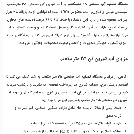
دستگاه تصفیه آب صنعتی 25 مترمکعب
 یا آب‌ شیرین ‌کن صنعتی 25 مترمکعب، 
سیستمی مبتنی بر فناوری اسمز معکوس (RO) است که توانایی تولید روزانه 25 هزار 
لیتر آب تصفیه ‌شده را دارد. این دستگاه با حذف 95 تا 99 درصد آلاینده‌ های محلول، 
از جمله املاح، فلزات سنگین، نیترات، کلر و عوامل ایجادکننده بو و طعم نامطلوب، آب 
مورد نیاز صنایع و مصارف آشامیدنی را با کیفیت بالا تامین می ‌کند و از مشکلاتی مانند 
رسوب‌ گذاری، خوردگی تجهیزات و کاهش کیفیت محصولات جلوگیری می‌ کند.
مزایای آب شیرین کن 25 متر مکعب
آگاهی از مزایای 
دستگاه تصفیه آب صنعتی 25 متر مکعب
 به شما کمک می‌ کند تا 
تصمیم درستی برای سرمایه‌ گذاری در زیرساخت تصفیه آب بگیرید و بازگشت سرمایه 
خود را ارزیابی کنید. در ادامه مزایای این محصول را شرح داده ایم تا قبل از خرید آب 
شیرین‌ کن صنعتی 25 متر مکعب به بررسی این موارد بپردازید:
حذف بیش از 95٪ آلاینده‌ ها: شامل فلزات سنگین، سختی، کلر، نیترات و 
ذرات معلق
ظرفیت تولید بالا: حداقل 25,000 لیتر آب تصفیه‌ شده در 24 ساعت
عملکرد کاملا اتوماتیک: مجهز به کنترلر RO-C با حداقل نیاز به حضور اپراتور