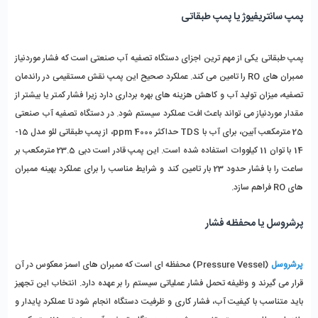
پمپ سانتریفیوژ یا پمپ طبقاتی
پمپ طبقاتی یکی از مهم ‌ترین اجزای دستگاه تصفیه آب صنعتی است که فشار موردنیاز 
ممبران‌ های RO را تامین می ‌کند. عملکرد صحیح این پمپ نقش مستقیمی در راندمان 
تصفیه، میزان تولید آب و کاهش هزینه ‌های بهره ‌برداری دارد زیرا فشار کمتر یا بیشتر از 
مقدار موردنیاز می ‌تواند باعث افت عملکرد سیستم شود. در دستگاه تصفیه آب صنعتی 
25 مترمکعب آبین، برای آب با TDS حداکثر 4000 ppm، از پمپ طبقاتی لئو مدل 15-
14 با توان 11 کیلووات استفاده شده است. این پمپ قادر است دبی 23.5 مترمکعب بر 
ساعت را با فشار حدود 23 بار تامین کند و شرایط مناسب را برای عملکرد بهینه ممبران‌ 
های RO فراهم سازد.
پرشروسل یا محفظه فشار
پرشروسل
 (Pressure Vessel) محفظه‌ ای است که ممبران ‌های اسمز معکوس در آن 
قرار می‌ گیرند و وظیفه تحمل فشار عملیاتی سیستم را بر عهده دارد. انتخاب این تجهیز 
باید متناسب با کیفیت آب، فشار کاری و ظرفیت دستگاه انجام شود تا عملکرد پایدار و 