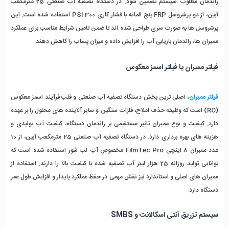
راندمان مطلوب سیستم تضمین شود. در دستگاه تصفیه آب صنعتی 25 مترمکعب 
آبین، از دو پرشروسل FRP پنج ‌المانه با فشار کاری 300 PSI استفاده شده است. این 
پرشروسل ‌ها به ‌صورت سری طراحی شده ‌اند تا ضمن تامین شرایط مناسب برای عملکرد 
ممبران‌ ها، راندمان بازیابی آب را افزایش داده و میزان پساب را کاهش دهند.
فیلتر ممبران یا فیلتر اسمز معکوس
فیلتر ممبران
، اصلی‌ ترین بخش دستگاه تصفیه آب صنعتی و قلب فرآیند اسمز معکوس 
(RO) است که وظیفه حذف املاح، فلزات سنگین و سایر آلاینده ‌های محلول را بر عهده 
دارد. کیفیت و نوع ممبران تاثیر مستقیمی بر راندمان دستگاه، کیفیت آب تولیدی و 
هزینه‌ های بهره ‌برداری دارد. در دستگاه تصفیه آب صنعتی 25 مترمکعب آبین، از 10 
عدد ممبران 8 اینچی FilmTec Pro مخصوص آب لب‌ شور استفاده شده است که 
توانایی تولید روزانه 25 هزار لیتر آب تصفیه‌ شده با کیفیت بالا را دارند. استفاده از 
ممبران ‌های اصلی و استاندارد نیز نقش مهمی در حفظ عملکرد پایدار و افزایش طول عمر 
دستگاه دارد.
سیستم تزریق آنتی اسکالانت و SMBS