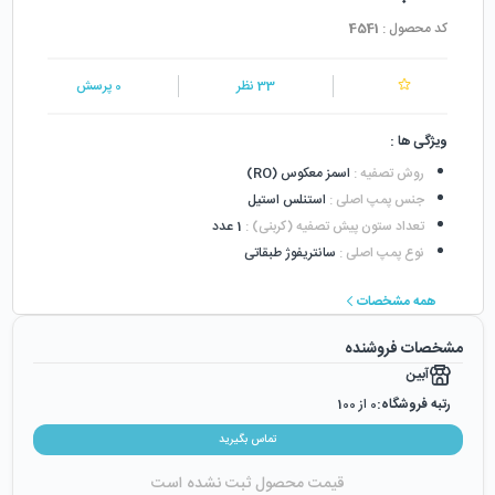
کد محصول :
4541
33
نظر
0
پرسش
ویژگی ها :
روش تصفیه
:
اسمز معکوس (RO)
جنس پمپ اصلی
:
استنلس استیل
تعداد ستون پیش تصفیه (کربنی)
:
1 عدد
نوع پمپ اصلی
:
سانتریفوژ طبقاتی
همه مشخصات
مشخصات فروشنده
آبین
رتبه فروشگاه:
0
از 100
رضایت از خرید:
0
%
تماس بگیرید
رضایت از نحوه ارسال:
0
%
قیمت محصول ثبت نشده است
زمان ایجاد فروشگاه :
دوشنبه ۲۴ اردیبهشت ۱۳۹۷