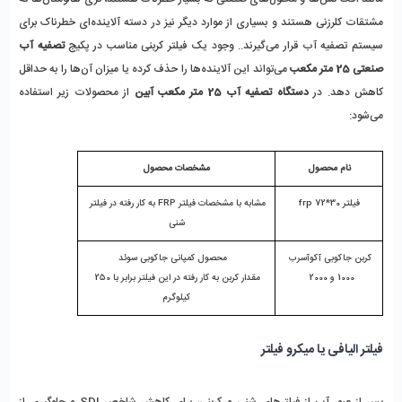
مشتقات کلرزنی هستند و بسیاری از موارد دیگر نیز در دسته آلاینده‌ای خطرناک برای 
سیستم تصفیه آب قرار می‌گیرند.. وجود یک فیلتر کربنی مناسب در پکیج 
تصفیه آب 
صنعتی 25 متر مکعب
 می‌تواند این آلاینده‌ها را حذف کرده یا میزان آن‌ها را به حداقل 
کاهش دهد. در 
دستگاه تصفیه آب 25 متر مکعب آبین
 از محصولات زیر استفاده 
می‌شود:
نام محصول
مشخصات محصول
فیلتر frp 72*30
مشابه با مشخصات فیلتر FRP به کار رفته در فیلتر 
شنی
کربن جاکوبی آکوآسرب 
   محصول کمپانی جاکوبی سوئد
1000 و 2000  
مقدار کربن به کار رفته در این فیلتر برابر با 250 
کیلوگرم
فیلتر الیافی یا میکرو فیلتر 
پس از عبور آب از فیلترهای شنی و کربنی، برای کاهش شاخص SDI و جلوگیری از 