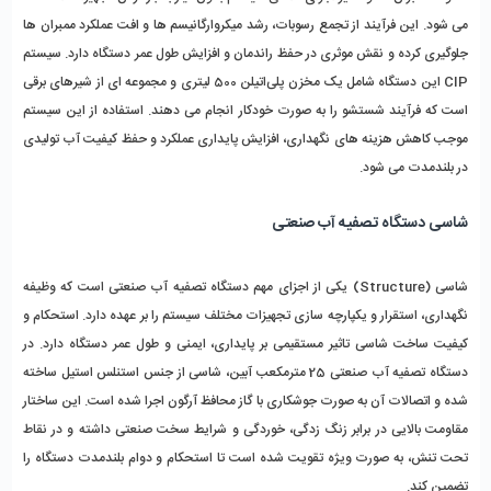
می ‌شود. این فرآیند از تجمع رسوبات، رشد میکروارگانیسم ‌ها و افت عملکرد ممبران ‌ها 
جلوگیری کرده و نقش موثری در حفظ راندمان و افزایش طول عمر دستگاه دارد. سیستم 
CIP این دستگاه شامل یک مخزن پلی‌اتیلن 500 لیتری و مجموعه ‌ای از شیرهای برقی 
است که فرآیند شستشو را به ‌صورت خودکار انجام می ‌دهند. استفاده از این سیستم 
موجب کاهش هزینه‌ های نگهداری، افزایش پایداری عملکرد و حفظ کیفیت آب تولیدی 
در بلندمدت می‌ شود.
شاسی دستگاه تصفیه آب صنعتی
شاسی (Structure) یکی از اجزای مهم دستگاه تصفیه آب صنعتی است که وظیفه 
نگهداری، استقرار و یکپارچه ‌سازی تجهیزات مختلف سیستم را بر عهده دارد. استحکام و 
کیفیت ساخت شاسی تاثیر مستقیمی بر پایداری، ایمنی و طول عمر دستگاه دارد. در 
دستگاه تصفیه آب صنعتی 25 مترمکعب آبین، شاسی از جنس استنلس استیل ساخته 
شده و اتصالات آن به ‌صورت جوشکاری با گاز محافظ آرگون اجرا شده است. این ساختار 
مقاومت بالایی در برابر زنگ ‌زدگی، خوردگی و شرایط سخت صنعتی داشته و در نقاط 
تحت تنش، به ‌صورت ویژه تقویت شده است تا استحکام و دوام بلندمدت دستگاه را 
تضمین کند.