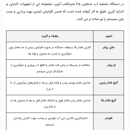
در دستگاه تصفیه آب صنعتی 25 مترمکعب آبین، مجموعه ‌ای از تجهیزات کنترلی و 
اندازه ‌گیری دقیق به‌ کار گرفته شده است که ضمن افزایش ایمنی، بهره ‌برداری و عیب 
‌یابی سیستم را نیز ساده ‌تر می ‌کنند.
تجهیز
وظیفه و کاربرد
های پرشر
کنترل فشار بالا و توقف دستگاه در صورت افزایش بیش از حد فشار برای 
جلوگیری از آسیب به ممبران و لوله ‌ها
لو پرشر
حفاظت از پمپ‌ها در زمان افت فشار یا قطع آب ورودی و جلوگیری از 
خشک‌کار کردن سیستم
گیج فشار پایین
نمایش فشار بوستر پمپ و فشار قبل و بعد از فیلترهای میکرونی (0 تا 
6 بار)
گیج فشار بالا
نمایش فشار پمپ فشار قوی و اختلاف فشار قبل و بعد از ممبران‌ ها (0 
تا 25 بار)
فلومتر
اندازه‌گیری آنلاین دبی آب تولیدی و پساب جهت کنترل راندمان 
سیستم