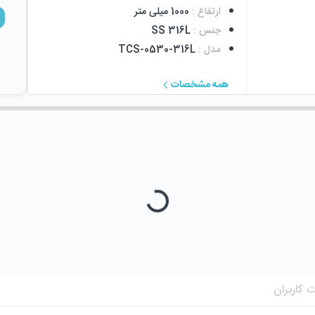
ارتفاع
:
1000 میلی متر
جنس
:
SS 316L
مدل
:
TCS-0530-316L
همه مشخصات
 کاربران