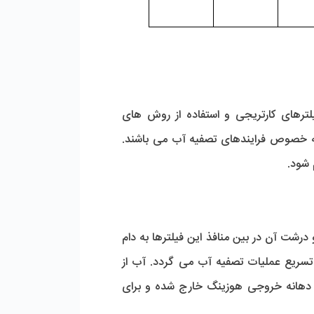
به دلیل مقاومت بالا و جنس بدنه استنلس استیل، پشتیبانی از انواع فیلترهای کارتریجی و استفاده از روش های 
سندبلاست و الکتروپولیش برای بهبود سطح هوزینگ، دارای کاربردهای وسیعی در بخش های مختلف صنعت و به خصوص فرایندهای تصفیه آب می باشند. 
 شود.
آب خام از دهانه ورودی هوزینگ در قسمت بالایی وارد هوزینگ شده و با عبور از فیلترهای کارتریجی، ذرات معلق و درشت آن در بین منافذ این فیلترها به دام 
می افتد. استفاده از چندین فیلتر کارتریجی در کنار یکدیگر، باعث افزایش دقت فیلتراسیون آب می شود و باعث تسریع عملیات تصفیه آب می گردد. آب از 
میان کلیه فیلترهای داخل هوزینگ عبور کرده و بعد از تصفیه و رسیدن به انتهای پایینی هوزینگ استیل از طریق دهانه خروجی هوزینگ خارج شده و برای 