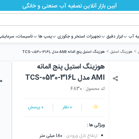
آبین بازار آنلاین تصفیه آب صنعتی و خانگی
یه آب
ابزار دقیق
تجهیزات استخر و جکوزی
پمپ ها
تاسیسات، سرمایشی،
>
>
هوزینگ استیل
هوزینگ استیل پنج المانه AMI مدل TCS-0530-316L
هوزینگ استیل پنج المانه
AMI مدل TCS-0530-316L
م
کد محصول :
6830
0
نظر
0
پرسش
ویژگی ها :
ارتفاع نازل ورودی
:
180 میلی متر