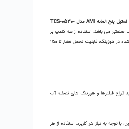
هوزینگ استیل پنج المانه AMI مدل TCS-0530-
، استحکامی دو چندان به آن بخشیده است؛ که دلیلی بر استفاده گسترده از این هوزینگ در کاربردهای مختلف صنعتی می باشد. استفاده از سه کلمپ بر 
 علاوه بر محکم کردن درب و جلوگیری از نشتی شده در هوزینگ، قابلیت تحمل فشار تا 150 
 ساخت برند AMI می باشد، که سال هاست در زمینه تولید انواع فیلترها و هوزینگ های تصفیه آب 
1- امکان استفاده از آب بندهایی از جنس های مختلف: شامل لاستیک سیلیکونی، لاستیک EPDM و لاستیک ویتون، با توجه به نیاز هر کاربرد. استفاده از هر 