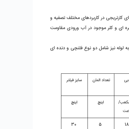
 به دلیل جنس مقاوم بدنه و پشتیبانی از انواع فیلترهای کارتریجی در کاربردهای مختلف تصفیه و 
پیش تصفیه آب مورد استفاده قرار می گیرند. SS 316L آلیاژی شامل مولیبدن می باشد، که در برابر خوردگی حفره ای و کلر موجود در آب ورودی مقاومت 
، دارای دو نوع پیچ و مهره ای و کلمپی و از نظر نوع اتصال به لوله نیز شامل دو نوع فلنچی و دنده ای 
بی 
تعداد المان 
سایز فیلتر
مکعب/
اینچ
اینچ
عت 
 30
5
18