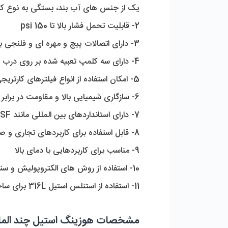
یک از جنس های آب بند، بستگی به نوع کاربر
2- قابلیت تحمل فشار بالا تا 150 psi 
3- دارای اتصالات پیچ و مهره ای و فلنجی با استانداردهای: DIN، BSP و ANSI
4- دارای سه کلمپ تعبیه شده بر روی درب هوزینگ
5- امکان استفاده از انواع فیلترهای کارتریجی دو سر باز
6- سازگاری شیمیایی بالا و مقاومت در برابر خوردگی
7- دارای استانداردهای بین المللی مانند WQA، NSF 
8- قابل استفاده برای کاربردهای تجاری و صنعتی در حجم های بالا
9- مناسب برای کاربردهایی با دمای بالا
10- استفاده از روش های الکتروپولیش و سندبلاست برای بهبود سطح هوزینگ
11- استفاده از استنلس استیل 316L برای ساخت بدنه که باعث گسترده شدن موارد استفاده از هوزینگ شده است.
مشخصات هوزینگ استیل چند المانه AMI مدل 0530-316L