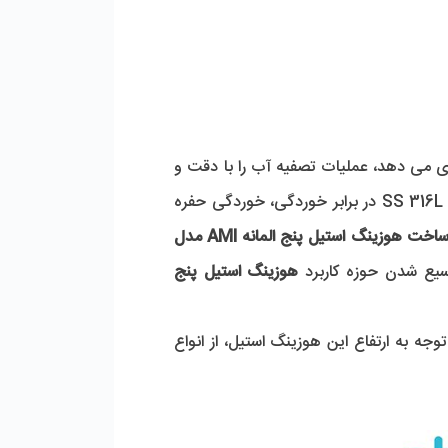
 با استفاده از 5 عدد فیلتر کارتریجی که در محفظه خود جای می دهد، عملیات تصفیه آب را با دقت و 
 از استنلس استیل 316L تولید شده است. SS 316L در برابر خوردگی، خوردگی حفره 
ساخت هوزینگ استیل پنج المانه AMI مدل 
یع شدن حوزه کاربرد 
هوزینگ استیل پنج 
با قرار گرفتن 5 عدد فیلتر کارتریجی در کنار هم، دقت فیلتراسیون و حذف آلاینده های آب چند برابر می شود. با توجه به ارتفاع این هوزینگ استیل، از انواع 