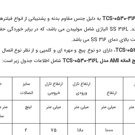
 TCS-0530-316L 
شامل اطلاعات جدول زیر است:
 
 ارتفاع نازل 
 ارتفاع نازل 
سایز 
 د
ارتفاع    
ورودی
خروجی
اتصالات 
متر
 میلی متر
 میلی متر 
 میلی متر 
اینچ    
متر 
سا
2
 75 
  180
 1000