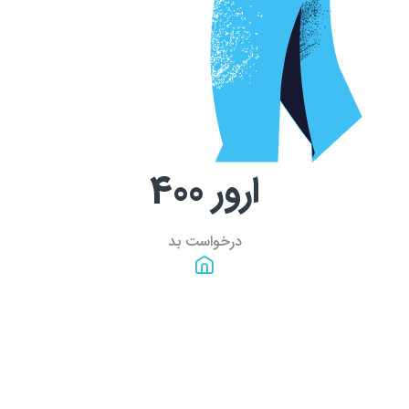
ارور
400
درخواست بد