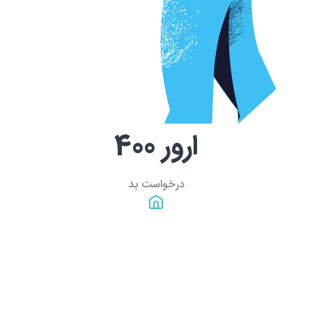
ارور
400
درخواست بد