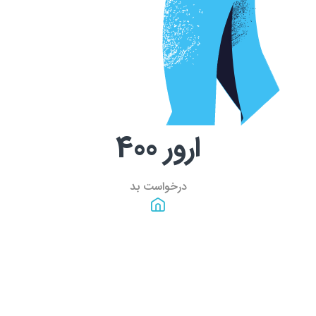
ارور
400
درخواست بد