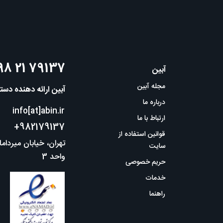
98 21 79137
آبین
مجله آبین
آبین ارائه دهنده دس
درباره ما
info[at]abin.ir
ارتباط با ما
+982179137
قوانین استفاده از
سایت
واحد 3
حریم خصوصی
خدمات
راهنما