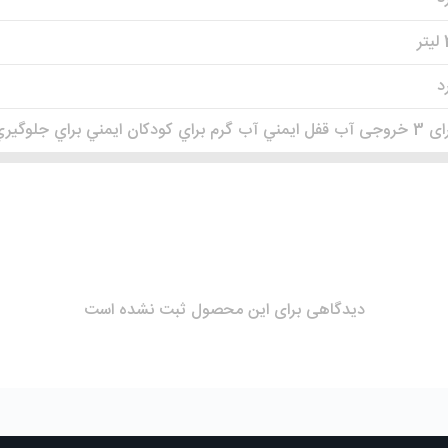
ر
د
 براي کودکان ايمني براي جلوگيري از گرم شدن زياد چراغ نشانگر
دیدگاهی برای این محصول ثبت نشده است