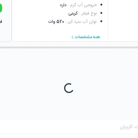
خروجی آب گرم
:
دارد
نوع فیلتر
:
کربنی
توان آب سرد کن
:
520 وات
قی
همه مشخصات
 کاربران