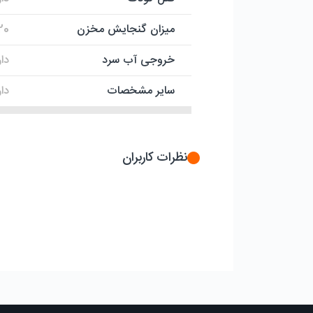
میزان گنجایش مخزن
20 لیت
خروجی آب سرد
دار
سایر مشخصات
دارای 3 خروجی آب قفل ايمني آب گرم
نظرات کاربران