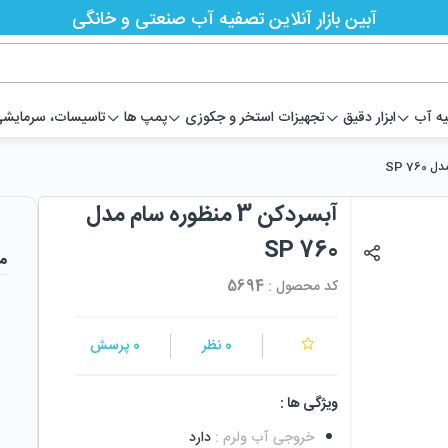
آبین بازار آنلاین تصفیه آب صنعتی و خانگی
یه آب
ابزار دقیق
تجهیزات استخر و جکوزی
پمپ ها
تاسیسات، سرمایشی،
آبسردکن 3 منظوره سام مدل
SP 760
م
کد محصول :
5694
0
نظر
0
پرسش
ویژگی ها :
خروجی آب ولرم
:
دارد