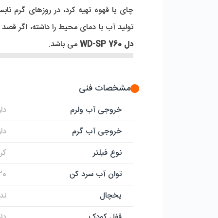
چای یا قهوه تهیه کرد، در روزهای گرم تاب
تولید آب با دمای محیط را داشته، اگر قصد
دل WD-SP 760
می باشد.
مشخصات فنی
خروجی آب ولرم
دار
خروجی آب گرم
دار
نوع فیلتر
کر
توان آب سرد کن
520 
یخچال
ندا
قفل کودک
دار