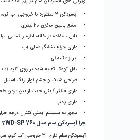
ویژگی های آبسردکن سام در زیر آمده است:
• آبسردکن 3 منظوره با خروجی آب گرم، سرد، ولرم
• منبع پایین-مخزن 20 لیتری
• قابل استفاده در خانه، اداره و تمامی مراک
• دارای چراغ نشانگر دمای آب
• آبریز دکمه ای
• قفل کودک تعبیه شده بر روی کلید آب گ
• طراحی شیک و چشم نواز، رنگ استیل
• دارای فیلتر کربنی جهت از بین بردن طعم
• دارای پمپ
• مجهز به سیستم ایمنی کنترل درجه حرا
چرا آبسردکن سام مدل WD-SP 760؟
آبسردکن سام
دارای 3 خروجی آب گرم