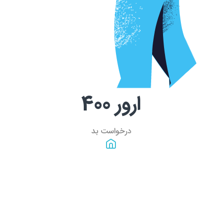
ارور
400
درخواست بد