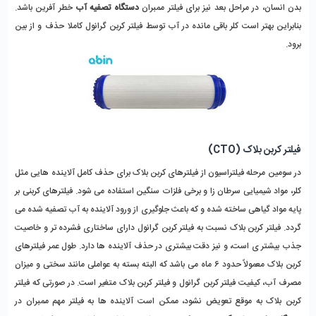
بدن انسان، در مراحل بعد نیز برای فیلتر ممبران
دستگاه تصفیه آب
خطر آفرین باشد.
بنابراین بهتر است کلر باقی مانده در آب توسط فیلتر کربن گرانول کاملا حذف و از بین
برود.
فیلتر کربن بلاک (CTO)
در سومین مرحله فیلتراسیون از فیلترهای کربن بلاک برای حذف کامل آلاینده هایی مثل
کلر، مواد شیمیایی سرطان زا و برخی فلزات سنگین استفاده می شود. فیلترهای کربنی بر
پایه مواد گیاهی ساخته شده و که باعث جلوگیری از ورود آلاینده به آب تصفیه شده می
گردد. فیلتر کربن بلاک نسبت به فیلتر کربن گرانول دارای ساختاری فشرده تر و خاصیت
جذب بیشتر ی است، و نیز دقت بیشتری در حذف آلاینده ها دارد. طول عمر فیلترهای
کربن بلاک معمولاً حدود 6 ماه می باشد که البته بسته به عواملی مانند سختی و میزان
مصرف آب، کیفیت فیلتر کربن گرانول و فیلتر کربن بلاک متغیر است. در صورتی که فیلتر
کربن بلاک به موقع تعویض نشود، ممکن است آلاینده ها به فیلتر مهم ممبران در