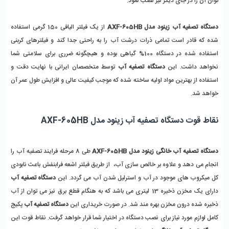
توان آن را در جای دیگر نیز نصب نمود.
دستگاه تصفیه آب زینود مدل AXF-605HB
از یک فیلتر الیافی 150 گرمی استفاده
شده که قادر است تمامی ذرات درشت آب را به راحتی جدا کند و فیلترهای کربنی
استفاده شده در دستگاه 100% گیاهی بوده و هیچگونه ضرری برای سلامتی شما
نخواهد داشت. این
دستگاه تصفیه آب
توسط متخصصان ایرانی با نهایت دقت و
استفاده از بهترین مواد اولیه ساخته شده که موجب کیفیت عالی و افزایش طول عمر آن
خواهد شد.
نقاط قوت دستگاه تصفیه آب زینود مدل AXF-605HB
دستگاه تصفیه آب خانگی زینود مدل AXF-605HB
طی 8 مرحله فرایند تصفیه آب را
انجام می دهد و علاوه بر خالص سازی آب، از طریق فیلتر اشعه فرابنفش باعث نابودی
کل میکروب های موجود در آب و استرلیل شدن آب می گردد. این
دستگاه تصفیه آب
دارای یک مخزن ذخیره 13 لیتری می باشد که به هنگام قطع برق نیز می توان از آب
ذخیره شده درون مخزن بهره مند شد. در صورت خریداری این
دستگاه تصفیه آب
پکیج
کامل لوازم مورد نیاز برای نصب دستگاه در اختیار شما قرار خواهد گرفت. نقاط قوت این