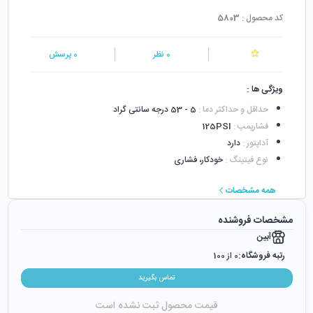
کد محصول :
5803
0
نظر
0
پرسش
ویژگی ها :
حداقل و حداکثر دما
:
5 - 53 درجه سانتی گراد
فشارپمپ
:
125PSI
آداپتور
:
دارد
نوع فیتینگ
:
خودکار، فشاری
همه مشخصات
مشخصات فروشنده
آبین
رتبه فروشگاه:
0
از 100
رضایت از خرید:
0
%
تماس بگیرید
رضایت از نحوه ارسال:
0
%
قیمت محصول ثبت نشده است
زمان ایجاد فروشگاه :
دوشنبه ۲۸ بهمن ۱۳۹۸