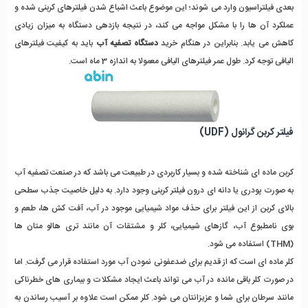
بعدی فیلتراسیون وارد می شوند؛ این موضوع باعث اشباع شدن فیلترهای کربنی شده و
عملکرد آن ها را با مشکل مواجه می کند، در نتیجه بازدهی دستگاه به میزان زیادی
کاهش می یابد. بنابراین در هنگام خرید
دستگاه تصفیه آب
باید به کیفیت فیلترهای
الیافی توجه کرد. طول عمر فیلترهای الیافی معمولا به اندازه 3 ماه است.
فیلتر کربن گرانول (UDF)
کربن ماده ای شناخته شده و بسیار کاربردی در طبیعت می باشد که در صنعت تصفیه آب
به صورت پودری یا دانه ای درون فیلتر کربنی وجود دارد. به دلیل خاصیت جذب سطحی
بالای کربن از این فیلتر برای حذف مواد شیمیایی موجود در آب، آفت کش ها، طعم و
بوی نامطبوع آب، گازهای شیمیایی، کلر و مشتقات آن مانند تری هالو متان ها
(THM) استفاده می شود.
کلر ماده ای است که از قدیم برای ضدعفونی نمودن آب مورد استفاده قرار می گرفت. اما
در صورت کلر باقی مانده در آب می تواند باعث ایجاد مشکلات و بیماری های خطرناکی
مانند سرطان برای شما و عزیزانتان می شود. کلر ممکن است علاوه بر آسیب رساندن به