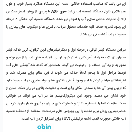
ای می باشد که مناسب استفاده خانگی است. این دستگاه عملکرد بسیار خوب و طول
عمر بالایی دارد. دستگاه تصفیه آب زینود
سری AXF
با پیروی از روش اسمز معکوس
(RO)، عملیات خالص سازی آب را انجام می دهد. دستگاه تصفیه آب خانگی 8 مرحله
ای زینود قادر به حذف کلیه جامدات محلول در آب، باکتری ها و میکروب های بیماری زا
موجود در آب آشامیدنی می باشد.
در این دستگاه فیلتر الیافی در مرحله اول و دیگر فیلترهای کربن گرانول، کربن بلاک، فیلتر
ممبران 13 لایه قدرتمند آمریکایی، فیلتر کربن نهایی آلاینده های آب را از بین برده و
منجر به تولید آبی شفاف و باکیفیت می گردد. همانطور که گفته شد آلودگی های آب
توسط مراحل اول تا پنجم کاملاً حذف می شوند تا آبی سالم برای مصرف شما و
اطرافیانتان فراهم گردد. با این وجود گاهی باکتری ها و مواد مضری در آب وجود دارد
که از بین بردن آن ها به سختی امکان پذیر است و مقاومت بالایی در برابر حذف شدن از
خود نشان می دهند. وجود این میکروارگانیسم ها در آب می تواند در طولانی
مدت سلامت شما را به خطر بیاندازد و خسارت های جبران ناپذیری به بار بیاورد. در حال
حاضر بهترین روش برای مقابله با این ویروس های سرسخت استفاده از دستگاه تصفیه
آب خانگی مجهز به
لامپ اشعه فرابنفش (UV)
برای استرلیل کردن آب است.