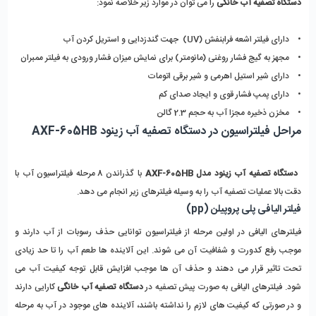
دستگاه تصفیه آب خانگی
را می توان در موارد زیر خلاصه نمود:
• دارای فیلتر اشعه فرابنفش (UV) جهت گندزدایی و استریل کردن آب
• مجهز به گیج فشار روغنی (مانومتر) برای نمایش میزان فشار ورودی به فیلتر ممبران
• دارای شیر استیل اهرمی و شیر برقی اتومات
• دارای پمپ فشار قوی و ایجاد صدای کم
• مخزن ذخیره مجزا آب به حجم 2.3 گالن
مراحل فیلتراسیون در دستگاه تصفیه آب زینود AXF-605HB
دستگاه تصفیه آب زینود مدل AXF-605HB
با گذراندن 8 مرحله فیلتراسیون آب با
دقت بالا عملیات تصفیه آب را به وسیله فیلترهای زیر انجام می دهد.
فیلتر الیافی پلی پروپیلن (pp)
فیلترهای الیافی در اولین مرحله از فیلتراسیون توانایی حذف رسوبات از آب دارند و
موجب رفع کدورت و شفافیت آن می شوند. این آلاینده ها طعم آب را تا حد زیادی
تحت تاثیر قرار می دهند و حذف آن ها موجب افزایش قابل توجه کیفیت آب می
شود. فیلترهای الیافی به صورت پیش تصفیه در
دستگاه تصفیه آب خانگی
کارایی دارند
و در صورتی که کیفیت های لازم را نداشته باشند، آلاینده های موجود در آب به مرحله