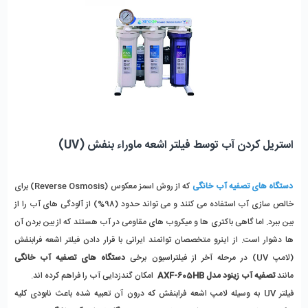
استریل کردن آب توسط فیلتر اشعه ماوراء بنفش (UV)
دستگاه های تصفیه آب خانگی
که از روش اسمز معکوس (Reverse Osmosis) برای
خالص سازی آب استفاده می کنند و می تواند حدود (98%) از آلودگی های آب را از
بین ببرد. اما گاهی باکتری ها و میکروب های مقاومی در آب هستند که از بین بردن آن
ها دشوار است. از اینرو متخصصان توانمند ایرانی با قرار دادن فیلتر اشعه فرابنفش
(لامپ UV) در مرحله آخر از فیلتراسیون برخی
دستگاه های تصفیه آب خانگی
مانند
تصفیه آب زینود مدل AXF-605HB
امکان گندزدایی آب را فراهم کرده اند.
فیلتر UV به وسیله لامپ اشعه فرابنفش که درون آن تعبیه شده باعث نابودی کلیه