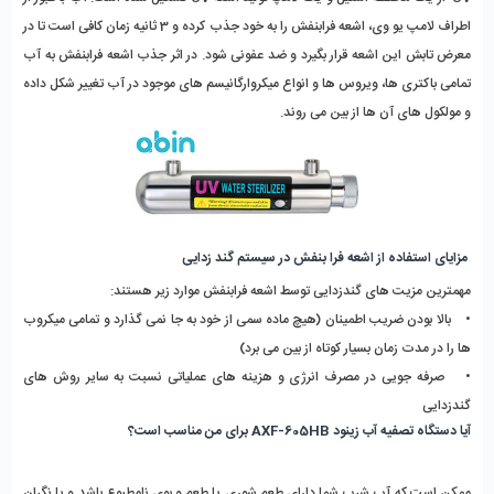
اطراف لامپ یو وی، اشعه فرابنفش را به خود جذب کرده و 3 ثانیه زمان کافی است تا در
معرض تابش این اشعه قرار بگیرد و ضد عفونی شود. در اثر جذب اشعه فرابنفش به آب
تمامی باکتری ها، ویروس ها و انواع میکروارگانیسم های موجود در آب تغییر شکل داده
و مولکول های آن ها از بین می روند.
مزایای استفاده از اشعه فرا بنفش در سیستم گند زدایی
مهمترین مزیت های گندزدایی توسط اشعه فرابنفش موارد زیر هستند:
• بالا بودن ضریب اطمینان (هیچ ماده سمی از خود به جا نمی گذارد و تمامی میکروب
ها را در مدت زمان بسیار کوتاه از بین می برد)
• صرفه جویی در مصرف انرژی و هزینه های عملیاتی نسبت به سایر روش های
گندزدایی
آیا دستگاه تصفیه آب زینود AXF-605HB برای من مناسب است؟
ممکن است که آب شرب شما دارای طعم شوری یا طعم و بوی نامطبوع باشد و یا نگران