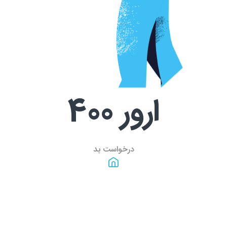
ارور
400
درخواست بد