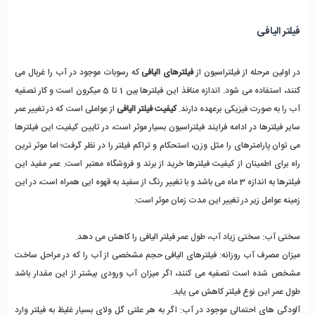
فیلتر الیافی
در اولین مرحله از فیلتراسیون از
فیلترهای الیافی
که رسوبات موجود در آب را غربال می
کنند، استفاده می شود. اندازه منافذ این فیلترها بین 1 تا 5 میکرون است و کار تصفیه
آب را به صورت فیزیکی برعهده دارند.
کیفیت فیلتر الیافی
از عواملی است که در تغییر عمر
سایر فیلترها در ادامه فرایند فیلتراسیون بسیار موثر است، در تایین کیفیت این فیلترها
می توان پارامترهای را مثل وزن، استحکام و تراکم فیلتر را در نظر گرفت؛ اما موثر ترین
راه برای اطمینان از کیفیت فیلترها خرید از برند و فروشگاه معتبر است. عمر مفید این
فیلترها به اندازه 3 ماه می باشد و با تغییر رنگ از سفید به قهوه ایی همراه است، در این
زمینه عوامل زیر در تغییر این مدت زمان موثر است:
سختی آب: سختی زیاد آب، طول عمر فیلتر الیافی را کاهش می دهد.
میزان مصرف آب روزانه: فیلترهای الیافی حجم مشخصی از آب را که در مراحل ساخت
مشخص شده است تصفیه می کنند، اگر میزان آب ورودی بیشتر از این مقدار باشد
طول عمر این نوع فیلتر کاهش می یابد.
آلودگی های احتمالی موجود در آب: اگر به هر علتی گل ولای بسیار غلیظ به فیلتر وارد