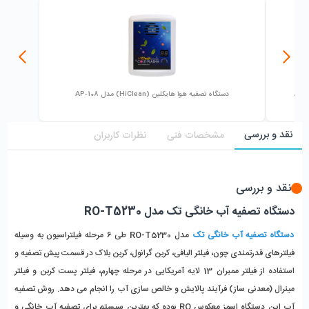
دستگاه تصفیه هوا هایکلین (HiClean) مدل AP-108
نقد و بررسی
مشخصات فنی
نظرات کاربران
نقد و بررسی
دستگاه تصفیه آب خانگی تک مدل RO-T5230
دستگاه تصفیه آب خانگی تک
مدل RO-T5230 طی 6 مرحله فیلتراسیون به وسیله
فیلترهای قدرتمندی چون، فیلتر الیافی، کربن گرانول، کربن بلاک در قسمت پیش تصفیه و
استفاده از فیلتر ممبران 13 لایه آمریکایی در مرحله چهارم، فیلتر پست کربن و فیلتر
مینرال (معدنی ساز) فرآیند پالایش و خالص سازی آب را انجام می دهد. روش تصفیه
آب این دستگاه اسمز معکوس RO بوده که بهترین سیستم برای تصفیه آب خانگی و