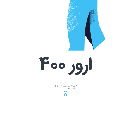
ارور
400
درخواست بد