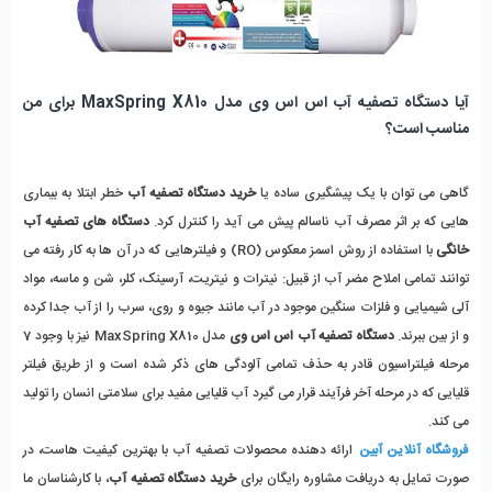
آیا دستگاه تصفیه آب اس اس وی مدل MaxSpring X810 برای من 
مناسب است؟
گاهی می توان با یک پیشگیری ساده یا 
خرید دستگاه تصفیه آب
 خطر ابتلا به بیماری 
هایی که بر اثر مصرف آب ناسالم پیش می آید را کنترل کرد.
 دستگاه های تصفیه آب 
خانگی
 با استفاده از روش اسمز معکوس (RO) و فیلترهایی که در آن ها به کار رفته می 
توانند تمامی املاح مضر آب از قبیل: نیترات و نیتریت، آرسینک، کلر، شن و ماسه، مواد 
آلی شیمیایی و فلزات سنگین موجود در آب مانند جیوه و روی، سرب را از آب جدا کرده 
و از بین ببرند. 
دستگاه تصفیه آب اس اس وی
 مدل MaxSpring X810 نیز با وجود 7 
مرحله فیلتراسیون قادر به حذف تمامی آلودگی های ذکر شده است و از طریق فیلتر 
قلیایی که در مرحله آخر فرآیند قرار می گیرد آب قلیایی مفید برای سلامتی انسان را تولید 
می کند.
فروشگاه آنلاین آبین
 ارائه دهنده محصولات تصفیه آب با بهترین کیفیت هاست، در 
صورت تمایل به دریافت مشاوره رایگان برای 
خرید دستگاه تصفیه آب
، با کارشناسان ما 