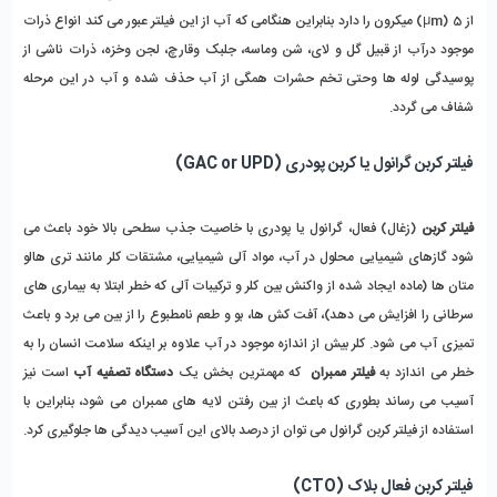
از 5 (µm) میکرون را دارد بنابراین هنگامی که آب از این فیلتر عبور می کند انواع ذرات 
موجود درآب از قبیل گل و لای، شن وماسه، جلبک وقارچ، لجن وخزه، ذرات ناشی از 
پوسیدگی لوله ها وحتی تخم حشرات همگی از آب حذف شده و آب در این مرحله 
شفاف می گردد.
فیلتر کربن گرانول یا کربن پودری (GAC or UPD)
فیلتر کربن
 (زغال) فعال، گرانول یا پودری با خاصیت جذب سطحی بالا خود باعث می 
شود گازهای شیمیایی محلول در آب، مواد آلی شیمیایی، مشتقات کلر مانند تری هالو 
متان ها (ماده ایجاد شده از واکنش بین کلر و ترکیبات آلی که خطر ابتلا به بیماری های 
سرطانی را افزایش می دهد)، آفت کش ها، بو و طعم نامطبوع را از بین می برد و باعث 
تمیزی آب می شود. کلر بیش از اندازه موجود در آب علاوه بر اینکه سلامت انسان را به 
خطر می اندازد به 
فیلتر ممبران
  که مهمترین بخش یک 
دستگاه تصفیه آب
 است نیز 
آسیب می رساند بطوری که باعث از بین رفتن لایه های ممبران می شود، بنابراین با 
استفاده از فیلتر کربن گرانول می توان از درصد بالای این آسیب دیدگی ها جلوگیری کرد.
فیلتر کربن فعال بلاک (CTO) 