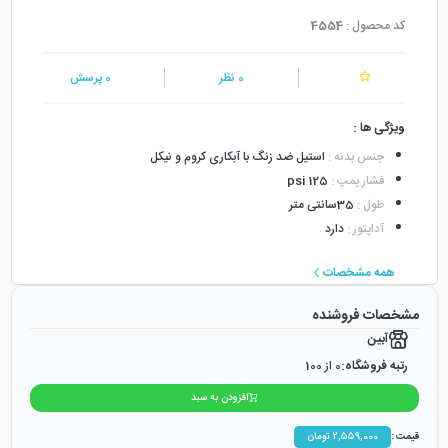
کد محصول :
4554
0
نظر
0
پرسش
ویژگی ها :
جنس بدنه
:
استیل ضد زنگ با آبکاری کروم و نیکل
فشار پمپ
:
125 psi
طول
:
35سانتی متر
آداپتور
:
دارد
همه مشخصات
مشخصات فروشنده
آبین
رتبه فروشگاه:
0
از 100
رضایت از خرید:
0
%
افزودن به سبد
رضایت از نحوه ارسال:
0
%
قیمت :
2,559,000
تومان
زمان ایجاد فروشگاه :
یکشنبه ۱۷ آذر ۱۳۹۸