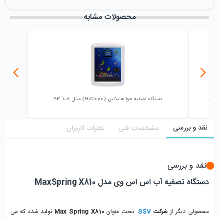
میزان فروش :
0
محصولات مشابه
دستگاه تصفیه هوا هایکلین (HiClean) مدل AP-108
نقد و بررسی
مشخصات فنی
نظرات کاربران
نقد و بررسی
دستگاه تصفیه آب اس اس وی مدل MaxSpring X810
محصولی دیگر از 
شرکت 
SSV
تحت عنوان 
Max Spring X810
 تولید شده که می 