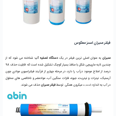
فیلتر ممبران اسمز معکوس
ممبران
 به عنوان اصلی ترین فیلتر در یک 
دستگاه تصفیه آب
 شناخته می شود که از 
چندین لایه مارپیچی شکل با منافذ بسیار کوچک تشکیل شده است که  قابلیت حذف 98 
درصد از املاح موجود درآب را دارد، در مرحله چهارم از فرآیند فیلتراسیون موادی چون 
آرسنیک، نیترات و نیتریت، جیوه، فلزات سنگین آب، موادمضر و ناخالصی های محلول 
در آب به اندازه 0.0001 میکرون همگی  توسط 
فیلتر ممبران
 حذف می شوند.