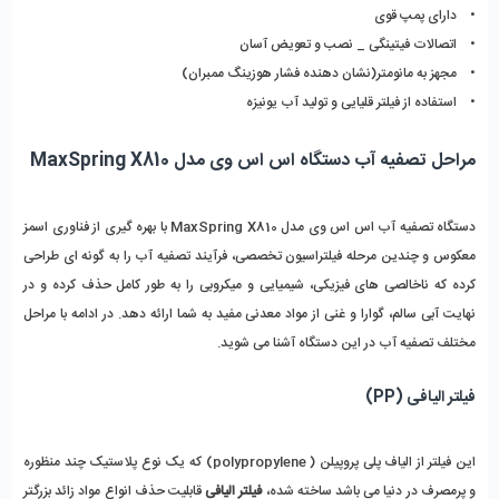
•    دارای پمپ قوی
•    اتصالات فیتینگی _ نصب و تعویض آسان
•    مجهز به مانومتر(نشان دهنده فشار هوزینگ ممبران)
•    استفاده از فیلتر قلیایی و تولید آب یونیزه
مراحل تصفیه آب دستگاه اس اس وی مدل MaxSpring X810
دستگاه تصفیه آب اس اس وی مدل MaxSpring X810 با بهره‌ گیری از فناوری اسمز 
معکوس و چندین مرحله فیلتراسیون تخصصی، فرآیند تصفیه آب را به‌ گونه‌ ای طراحی 
کرده که ناخالصی‌ های فیزیکی، شیمیایی و میکروبی را به‌ طور کامل حذف کرده و در 
نهایت آبی سالم، گوارا و غنی از مواد معدنی مفید به شما ارائه دهد. در ادامه با مراحل 
مختلف تصفیه آب در این دستگاه آشنا می‌ شوید.
فیلتر الیافی (PP)
این فیلتر از الیاف پلی پروپیلن ( polypropylene) که یک نوع پلاستیک چند منظوره 
و پرمصرف در دنیا می باشد ساخته شده، 
فیلتر الیافی
 قابلیت حذف انواع مواد زائد بزرگتر 