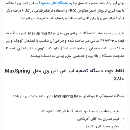
توان آن  را در رده محصولات نسل جدید 
دستگاه های تصفیه آب
 قرار داد، این دستگاه 
با بهره گیری از روش اسمز معکوس (RO) و استفاده از فیلتر قلیایی در کنار 6 مرحله دیگر 
فرآیند فیلتراسیون را بطور کامل انجام داده و به تولید آب با کیفیت می انجامد.
طراحی و نحوه ساخت دستگاه اس اس وی مدل MaxSpring X810: این دستگاه به 
ابعاد 35*24*46 سانتی متر ساخته شده و طراحی آن مناسب با فضاهای کوچک و زیر 
سینک می باشد، بدنه ای از جنس تمام استیل دارد که با کروم و نیکل آبکاری شده تا 
مقاومت دستگاه را بالا ببرد و همچنین نمای زیبایی به دستگاه ببخشد.
نقاط قوت دستگاه تصفیه آب اس اس وی مدل MaxSpring 
X810
دستگاه تصفیه آب 6 مرحله ای MaxSpring X810
 دارای نقاط مثبت زیر می باشد:
•    طراحی مناسب با سینک و  هماهنگ با شیرآلات آشپزخانه
•    فیلتر ممبران 50 گالن آمریکایی
•    مخزن مجزا آنتی باکتریال