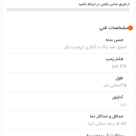
از طریق تماس تلفنی در ارتباط باشید.
مشخصات فنی
جنس بدنه
استیل ضد زنگ با آبکاری کروم و نیکل
فشار پمپ
125 psi
طول
35سانتی متر
آداپتور
دارد
حداقل و حداکثر دما
5-52 درجه سانتی گراد
برداشت آب بدون برق