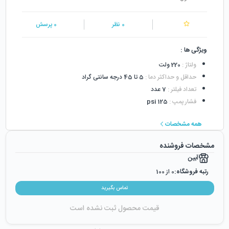
0
نظر
0
پرسش
ویژگی ها :
ولتاژ
:
220 ولت
حداقل و حداکثر دما
:
5 تا 45 درجه سانتی گراد
تعداد فیلتر
:
7 عدد
فشار پمپ
:
125 psi
همه مشخصات
مشخصات فروشنده
آبین
رتبه فروشگاه:
0
از 100
رضایت از خرید:
0
%
تماس بگیرید
رضایت از نحوه ارسال:
0
%
قیمت محصول ثبت نشده است
زمان ایجاد فروشگاه :
یکشنبه ۲۱ مهر ۱۳۹۸
میزان فروش :
0