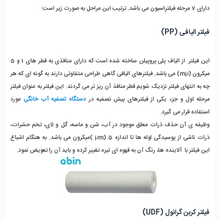
دارای 7 مرحله فیلتراسیون می باشد. ترتیب این مراحل به صورت زیر است:
فیلتر الیافی (PP)
این فیلتر از الیاف پلی پروپیلن ساخته شده است که دارای منافذی به قطر های 1 و 5
میکرون (mµ) می باشد. فیلترهای الیافی گاهی طراحی متفاوتی دارند به گونه ای که هر
چه به انتهای فیلتر نزدیک شویم قطر منافذ آن ریز تر می گردند. این فیلتر به عنوان فیلتر
مرحله اول و جزء یکی از فیلترهای پیش تصفیه در
دستگاه تصفیه آب خانگی
مورد
استفاده قرار می گیرد.
وظیفه ی آن حذف ذرات معلق موجود در آب، شن و ماسه، گل و لای، تخم حشرات،
ذرات ناشی از پوسیدگی لوله ها تا اندازه 5 (µm )میکرون می باشد. به هنگام اشباع
این فیلتر با آلاینده ها، رنگ آن به قهوه ای تیره تغییر کرده و باید آن را تعویض نمود.
فیلتر کربن گرانول (UDF)