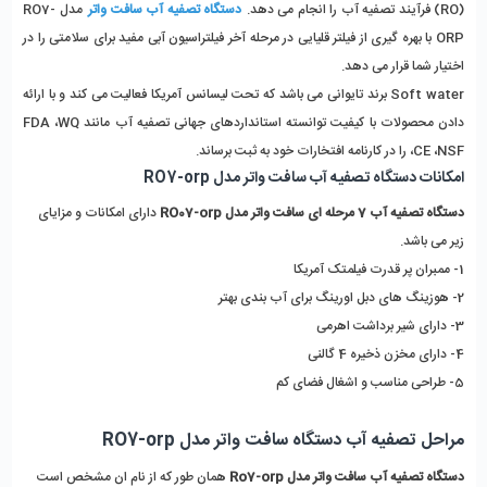
(RO) فرآیند تصفیه آب را انجام می دهد.
دستگاه تصفیه آب سافت واتر
مدل RO7-
ORP با بهره گیری از فیلتر قلیایی در مرحله آخر فیلتراسیون آبی مفید برای سلامتی را در
اختیار شما قرار می دهد.
Soft water برند تایوانی می باشد که تحت لیسانس آمریکا فعالیت می کند و با ارائه
دادن محصولات با کیفیت توانسته استانداردهای جهانی تصفیه آب مانند FDA ،WQ
،CE ،NSF را در کارنامه افتخارات خود به ثبت برساند.
امکانات دستگاه تصفیه آب سافت واتر مدل RO7-orp
دستگاه تصفیه آب 7 مرحله ای سافت واتر مدل RO07-orp
دارای امکانات و مزایای
زیر می باشد.
1- ممبران پر قدرت فیلمتک آمریکا
2- هوزینگ های دبل اورینگ برای آب بندی بهتر
3- دارای شیر برداشت اهرمی
4- دارای مخزن ذخیره 4 گالنی
5- طراحی مناسب و اشغال فضای کم
مراحل تصفیه آب دستگاه سافت واتر مدل RO7-orp
دستگاه تصفیه آب سافت واتر مدل Ro7-orp
همان طور که از نام ان مشخص است