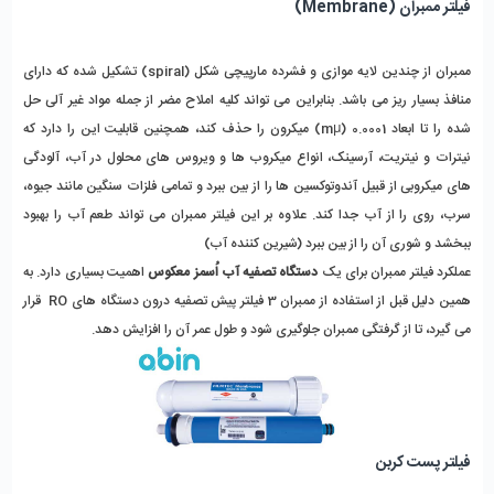
فیلتر ممبران (Membrane)
ممبران از چندین لایه موازی و فشرده مارپیچی شکل (spiral) تشکیل شده که دارای
منافذ بسیار ریز می باشد. بنابراین می تواند کلیه املاح مضر از جمله مواد غیر آلی حل
شده را تا ابعاد 0.0001 (mµ) میکرون را حذف کند، همچنین قابلیت این را دارد که
نیترات و نیتریت، آرسینک، انواع میکروب ها و ویروس های محلول در آب، آلودگی
های میکروبی از قبیل آندوتوکسین ها را از بین ببرد و تمامی فلزات سنگین مانند جیوه،
سرب، روی را از آب جدا کند. علاوه بر این فیلتر ممبران می تواند طعم آب را بهبود
ببخشد و شوری آن را از بین ببرد (شیرین کننده آب)
عملکرد فیلتر ممبران برای یک
دستگاه تصفیه آب اُسمز معکوس
اهمیت بسیاری دارد. به
همین دلیل قبل از استفاده از ممبران 3 فیلتر پیش تصفیه درون دستگاه های RO قرار
می گیرد، تا از گرفتگی ممبران جلوگیری شود و طول عمر آن را افزایش دهد.
فیلتر پست کربن