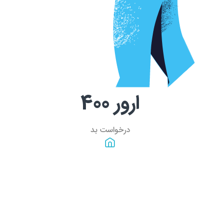
ارور
400
درخواست بد