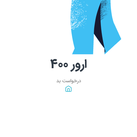
ارور
400
درخواست بد