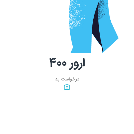
ارور
400
درخواست بد