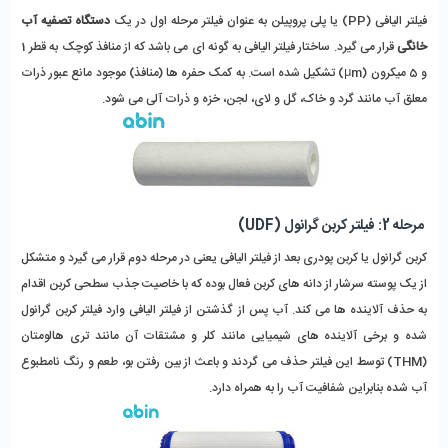
فیلتر الیافی (PP) یا پلی پروپیلن به عنوان فیلتر مرحله اول در یک
دستگاه تصفیه آب
خانگی
قرار می گیرد. ساختار فیلتر الیافی به گونه ای می باشد که از منافذ کوچک به قطر 1
و 5 میکرون (µm) تشکیل شده است. به کمک حفره ها (منافذ) موجود مانع عبور ذرات
معلق آب مانند گرد و خاک، گل و لای، لجن، خزه و ذرات آلی می شود.
مرحله 2: فیلتر کربن گرانول (UDF)
کربن گرانول یا کربن پودری بعد از فیلتر الیافی یعنی در مرحله دوم قرار می گیرد و متشکل
از یک پوسته سرشار از دانه های کربن فعال بوده که با خاصیت جذب سطحی کربن اقدام
به حذف آلاینده ها می کند. آب پس از گذشتن از فیلتر الیافی وارد فیلتر کربن گرانول
شده و برخی آلاینده های شیمیایی مانند کلر و مشتقات آن مانند تری هالومتان
(THM) توسط این فیلتر حذف می گردند و باعث از بین رفتن بو، طعم و رنگ نامطبوع
آب شده بنابراین شفافیت آب را به همراه دارد.