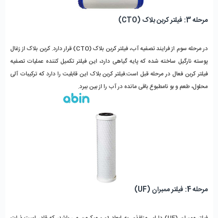
مرحله 3: فیلتر کربن بلاک (CTO)
در مرحله سوم از فرایند تصفیه آب، فیلتر کربن بلاک (CTO) قرار دارد. کربن بلاک از زغال
پوسته نارگیل ساخته شده که پایه گیاهی دارد، این فیلتر تکمیل کننده عملیات تصفیه
فیلتر کربن فعال در مرحله قبل است.فیلتر کربن بلاک این قابلیت را دارد که ترکیبات آلی
محلول، طعم و بو نامطبوع باقی مانده در آب را از بین ببرد.
مرحله 4: فیلتر ممبران (UF)
فیلتر ممبران (UF) دارای منافذی به ابعاد 0.01 میکرون می باشد، که قادر است ذرات