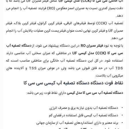
آب خانگی سی سی کا (CCK) مدل کیسی UF
شامل فیلتر ممبران UF می باشد که با
دقت بسیار کمتری نسبت به ممبران اسمز معکوس (RO) فرایند تصفیه آب را انجام می
دهد.
تصفیه آب (CCK) توسط فیلترهای الیافی، فیلتر کربن گرانول، فیلتر کربن بلاک، فیلتر
ممبران UF و فیلتر کربن نهایی تحت عنوان فیلتر پست کربن عملیات پالایش آب را انجام
می دهد.
با توجه به نبود
فیلتر ممبران RO
در این دستگاه پیشنهاد می شود، از
دستگاه تصفیه آب
سی سی کا (CCK) مدل کیسی UF
در مناطقی که میزان سختی آب مناسبی دارند
استفاده شود. در کل این دستگاه تصفیه آب خانگی برای مناطقی مناسب است، که
TDS آب در حد قابل قبولی می باشد ولی در عوض میزان TSS و آلاینده های
میکروبی آب بالاست.
نقاط قوت دستگاه دستگاه تصفیه آب کیسی سی سی کا
دستگاه تصفیه آب سی سی کا مدل کیسی
دارای نقاط قوت زیر می باشد:
• دستگاه تصفیه آب بدون نیاز به برق و مصرف انرژی
• دستگاه تصفیه آب کیسی قابل استفاده در فضای کم
• برند معتبر و دارای استانداردهای تصفیه آب از سازمان جهانی