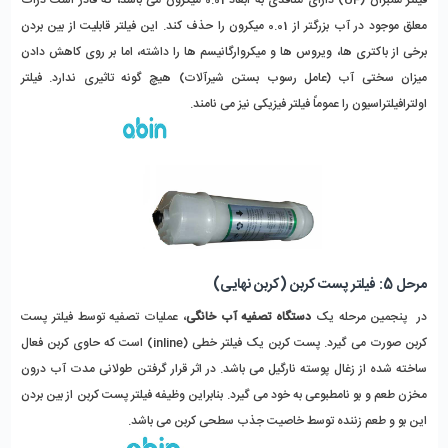
معلق موجود در آب بزرگتر از 0.01 میکرون را حذف کند. این فیلتر قابلیت از بین بردن
برخی از باکتری ها، ویروس ها و میکروارگانیسم ها را داشته، اما بر روی کاهش دادن
میزان سختی آب (عامل رسوب بستن شیرآلات) هیچ گونه تاثیری ندارد. فیلتر
اولترافیلتراسیون را عموماً فیلتر فیزیکی نیز می نامند.
مرحل 5: فیلتر پست کربن (کربن نهایی)
در پنجمین مرحله یک
دستگاه تصفیه آب خانگی
، عملیات تصفیه توسط فیلتر پست
کربن صورت می گیرد. پست کربن یک فیلتر خطی (inline) است که حاوی کربن فعال
ساخته شده از زغال پوسته نارگیل می باشد. در اثر قرار گرفتن طولانی مدت آب درون
مخزن طعم و بو نامطبوعی به خود می گیرد. بنابراین وظیفه فیلتر پست کربن از بین بردن
این بو و طعم زننده توسط خاصیت جذب سطحی کربن می باشد.