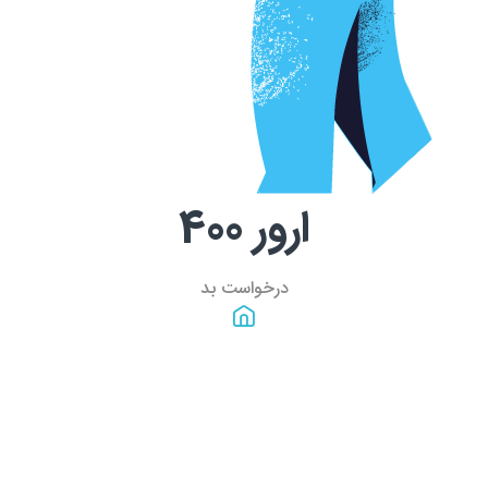
ارور
400
درخواست بد