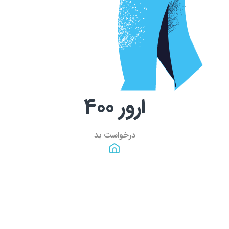
ارور
400
درخواست بد