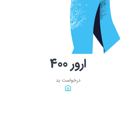
ارور
400
درخواست بد