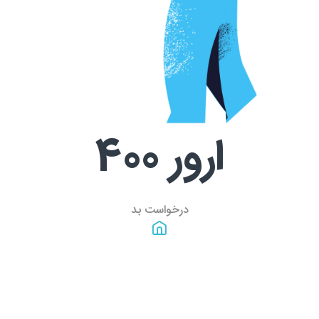
ارور
400
درخواست بد