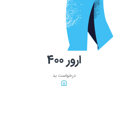
ارور
400
درخواست بد