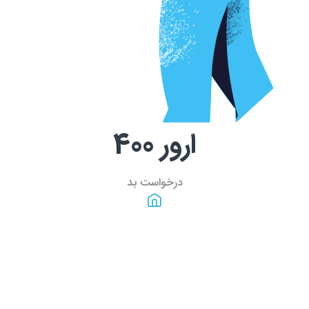
ارور
400
درخواست بد