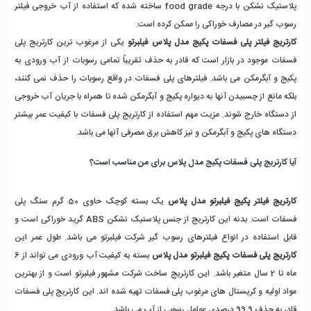
پلاستیک نشکن با درجه food grade ساخته شده که استفاده از آب خروجی فیلتر 
رسوب گیر در مصارف خوراکی را ممکن کرده است.
کارتریج فیلتر پلی فسفات پکیج مدل پلاس فیلبرتو
 یکی از مرغوب ترین کارتریج پلی 
فسفات موجود در بازار است که قادر به حذف تقریباً تمامی رسوبات از آب ورودی به 
پکیج و آبگرمکن می باشد. فیلترهای پلی فسفات در واقع رسوبات را حذف نمی کنند، 
بلکه مانع از چسبیدن آنها به دیواره پکیج و آبگرمکن شده تا همراه با جریان آب خروجی 
از دستگاه خارج شوند. مزیت مهم استفاده از کارتریج پلی فسفات با کیفیت عمر بیشتر 
دستگاه های پکیج و آبگرمکن و نیز کاهش برق مصرفی آنها می باشد.
آیا کارتریج پلی فسفات پکیج مدل پلاس برای من مناسب است؟
کارتریج فیلتر پکیج فیلبرتو مدل پلاس 
یک بسته کوچک حاوی 50 گرم سنگ پلی 
فسفات است. بدنه این کارتریج از جنس پلاستیک نشکن ABS گرید خوراکی است و 
قابل استفاده در انواع فیلترهای رسوب گیر شرکت فیلبرتو می باشد. طول عمر این 
کارتریج پلی فسفات پکیج فیلبرتو مدل پلاس 
بسته به کیفیت آب ورودی می تواند از 6 
ماه تا 2 سال متغیر باشد. این کارتریج ساخت شرکت مشهور فیلبرتو است و از بهترین 
مواد اولیه و کریستال های مرغوب پلی فسفات تهیه شده اند. این کارتریج پلی فسفات 
قادر به حذف 99.9 درصدی عوامل رسوبی از آب می باشد.