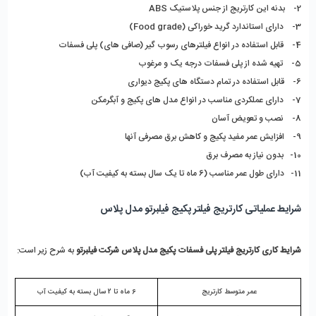
2-    بدنه این کارتریج از جنس پلاستیک ABS
3-    دارای استاندارد گرید خوراکی (Food grade)
4-    قابل استفاده در انواع فیلترهای رسوب گیر (صافی های) پلی فسفات
5-    تهیه شده از پلی فسفات درجه یک و مرغوب
6-    قابل استفاده در تمام دستگاه های پکیج دیواری
7-    دارای عملکردی مناسب در انواع مدل های پکیج و آبگرمکن
8-    نصب و تعویض آسان
9-    افزایش عمر مفید پکیج و کاهش برق مصرفی آنها
10-   بدون نیاز به مصرف برق
11-   دارای طول عمر مناسب (6 ماه تا یک سال بسته به کیفیت آب)
شرایط عملیاتی کارتریج فیلتر پکیج فیلبرتو مدل پلاس
شرایط کاری کارتریج فیلتر پلی فسفات پکیج مدل پلاس شرکت فیلبرتو 
به شرح زیر است:
عمر متوسط کارتریج
6 ماه تا 2 سال بسته به کیفیت آب