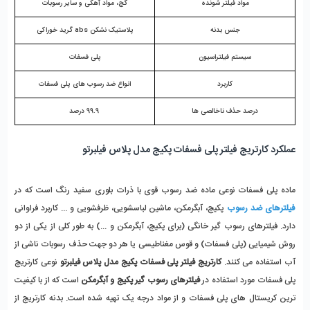
مواد فیلتر شونده
گچ، مواد آهکی و سایر رسوبات
جنس بدنه
پلاستیک نشکن abs گرید خوراکی
سیستم فیلتراسیون
پلی فسفات
کاربرد
انواع ضد رسوب های پلی فسفات
درصد حذف ناخالصی ها
 99.9 درصد
عملکرد کارتریج فیلتر پلی فسفات پکیج مدل پلاس فیلبرتو
ماده پلی فسفات نوعی ماده ضد رسوب قوی با ذرات بلوری سفید رنگ است که در 
فیلترهای ضد رسوب
پکیج، آبگرمکن، ماشین لباسشویی، ظرفشویی و ... کاربرد فراوانی 
دارد. فیلترهای رسوب گیر خانگی (برای پکیج، آبگرمکن و ...) به طور کلی از یکی از دو 
روش شیمیایی (پلی فسفات) و قوس مغناطیسی یا هر دو جهت حذف رسوبات ناشی از 
آب استفاده می کنند. 
کارتریج فیلتر پلی فسفات پکیج مدل پلاس فیلبرتو
 نوعی کارتریج 
پلی فسفات مورد استفاده در 
فیلترهای رسوب گیر پکیج و آبگرمکن
 است که از با کیفیت 
ترین کریستال های پلی فسفات و از مواد درجه یک تهیه شده است. بدنه کارتریج از 