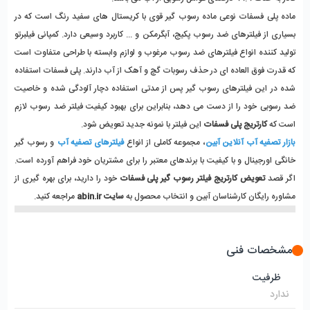
ماده پلی فسفات نوعی ماده رسوب گیر قوی با کریستال های سفید رنگ است که در 
بسیاری از فیلترهای ضد رسوب پکیج، آبگرمکن و ... کاربرد وسیعی دارد. کمپانی فیلبرتو 
تولید کننده انواع فیلترهای ضد رسوب مرغوب و لوازم وابسته با طراحی متفاوت است 
که قدرت فوق العاده ای در حذف رسوبات گچ و آهک از آب دارند. پلی فسفات استفاده 
شده در این فیلترهای رسوب گیر پس از مدتی استفاده دچار آلودگی شده و خاصیت 
ضد رسوبی خود را از دست می دهد، بنابراین برای بهبود کیفیت فیلتر ضد رسوب لازم 
است که 
کارتریج پلی فسفات
 این فیلتر با نمونه جدید تعویض شود.
بازار تصفیه آب آنلاین آبین
، مجموعه کاملی از انواع 
فیلترهای تصفیه آب
و رسوب گیر 
خانگی اورجینال و با کیفیت با برندهای معتبر را برای مشتریان خود فراهم آورده است. 
اگر قصد 
تعویض
کارتریج فیلتر رسوب گیر پلی فسفات
 خود را دارید، برای بهره گیری از 
مشاوره رایگان کارشناسان آبین و انتخاب محصول به 
سایت abin.ir
 مراجعه کنید.
مشخصات فنی
ظرفیت
ندارد