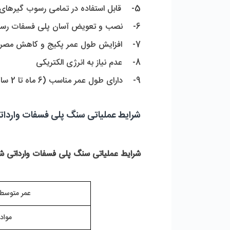
5-    قابل استفاده در تمامی رسوب گیرهای پکیج، آبگرمگن، لباسشویی و ظرفشویی
6-    نصب و تعویض آسان پلی فسفات رسوب گیر
7-    افزایش طول عمر پکیج و کاهش مصرف انرژی
8-    عدم نیاز به انرژی الکتریکی
9-    دارای طول عمر مناسب (6 ماه تا 2 سال بسته به کیفیت آب)
شرایط عملیاتی سنگ پلی فسفات وارداتی
شرایط عملیاتی سنگ پلی فسفات وارداتی شر
عمر متوسط
مواد