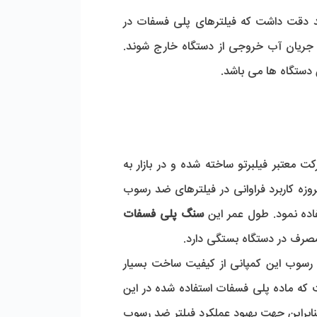
 معمولاً در مسیر آب ورودی به پکیج و آبگرمکن می باشد. باید دقت داشت که فیلترهای پلی فسفات در 
واقع رسوبات را حذف نمی کنند، بلکه تنها مانع از چسبیدن آنها به دیواره پکیج و آبگرمکن می گردند تا همراه با جریان آب خروجی از دستگاه خارج شوند. 
دستگاه ها می باشد.
بسته کوچکی حاوی مقادیری از کریستال های مرغوب پلی فسفات است که توسط شرکت معتبر فیلبرتو ساخته شده و در بازار به 
فروش می رسد. پلی فسفات ماده ای با ویژگی رسوب زدایی عالی است که به دلیل ویژگی منحصر به فرد خود، امروزه کاربرد فراوانی در فیلترهای ضد رسوب 
اده نمود. طول عمر این 
سنگ پلی فسفات 
شرکت معتبر فیلبرتو عرضه کننده انواع فیلترهای ضد رسوب مرغوب و لوازم وابسته در بازار است. فیلترهای ضد رسوب این کمپانی از کیفیت ساخت بسیار 
بالایی برخوردار هستند و توانایی حذف حداکثری رسوبات ناشی از آب را دارا می باشند. توجه به این نکته مهم است که ماده پلی فسفات استفاده شده در این 
فیلترهای رسوب گیر پس از مدتی استفاده دچار آلودگی شده و خصوصیت رسوب زدایی خود را از دست می دهد، بنابراین جهت بهبود عملکرد فیلتر ضد رسوب 