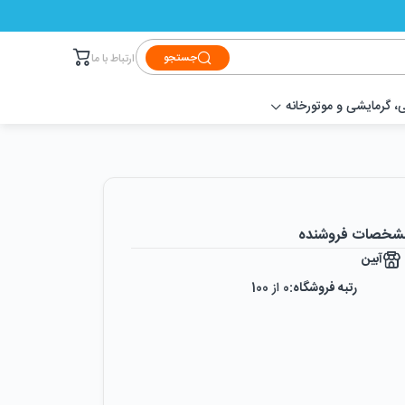
جستجو
ارتباط با ما
 گرمایشی و موتورخانه
شخصات فروشنده
آبین
رتبه فروشگاه:
0
از 100
رضایت از خرید:
0
%
رضایت از نحوه ارسال:
0
%
زمان ایجاد فروشگاه :
چهارشنبه ۲۹ فروردین ۱۳۹۷
میزان فروش :
0