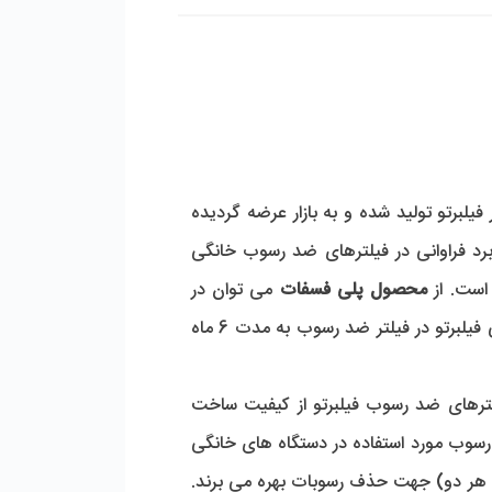
 است که توسط شرکت معتبر فیلبرتو تولید شده و به بازار عرضه گردیده 
ماده ای با خاصیت رسوب زدایی عالی است که به دلیل ویژگی منحصر به فرد خود امروزه کاربرد فراوانی در فیلترهای ضد رسوب خانگی 
ست. از 
محصول پلی فسفات 
می توان در 
انواع فیلترهای رسوب گیر پلی فسفات شرکت فیلبرتو استفاده نمود. عمر مفید استفاده از سنگ پلی فسفات وارداتی فیلبرتو در فیلتر ضد رسوب به مدت 6 ماه 
کمپانی معتبر فیلبرتو تولید کننده انواع فیلترهای رسوب گیر مرغوب و با کیفیت و لوازم وابسته در بازار است. فیلترهای ضد رسوب فیلبرتو از کیفیت ساخت 
بسیار بالای برخوردار می باشند و توانایی عالی در حذف رسوبات ناشی از آب از خود نشان می دهند. فیلترهای ضد رسوب مورد استفاده در دستگاه های خانگی 
مانند پکیج، آبگرمکن، لباسشویی و ظرفشویی به طور کلی از دو روش شیمیایی پلی فسفات یا روش مغناطیسی (یا هر دو) جهت حذف رسوبات بهره می برند. 