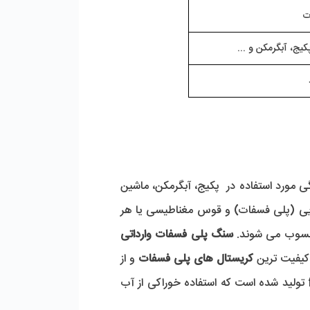
ت
یج، آبگرمکن و ...
 نوعی ماده ضد رسوب قوی با ذرات بلوری سفید رنگ یا بی رنگ است که در فیلترهای ضد رسوب خانگی مورد استفاده در  پکیج، آبگرمکن، ماشین 
لباسشویی و ظرفشویی کاربرد ویژه ای دارد. فیلترهای رسوب گیر خانگی به طور کلی توسط یکی از دو روش شیمیایی (پلی فسفات) و قوس مغناطیسی یا هر 
سوب می شوند. 
سنگ پلی فسفات وارداتی 
کیفیت ترین 
کریستال های پلی فسفات
 و از 
با استانداردهای معتبر بین المللی و درجه food grade تولید شده است که استفاده خوراکی از آب 