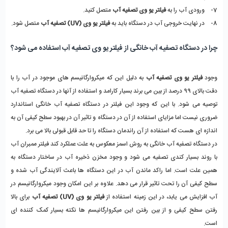
7- ورودی آب را به
فیلتر یو وی تصفیه آب
متصل کنید.
8- در نهایت خروجی آب در دستگاه باید به
فیلتر یو وی (UV) تصفیه آب
متصل شود.
چرا در دستگاه تصفیه آب خانگی از فیلتر یو وی تصفیه آب استفاده می شود؟
وجود
فیلتر یو وی تصفیه آب
به دلیل این که میکروارگانیسم های موجود در آب را با
دقت بالای 99 درصد از بین می برند بسیار کارامد و استفاده از آنها در
دستگاه تصفیه آب
توصیه می شود. با این که وجود این فیلتر در دستگاه تصفیه آب خانگی استاندارد
ضروری نیست اما مزایای استفاده از آن در دستگاه و تاثیر آن در بهبود سطح کیفی آن به
اندازه ای هست که استفاده از آن راندمان دستگاه را تا حد قابل قبولی بالا می برد.
در دستگاه تصفیه آب خانگی به روش اسمز معکوس به علت عملکرد کند
فیلتر ممبران آب
با روند بسیار کندی تصفیه می شود و وجود مخزن ذخیره آب در ساختار دستگاه به
همین علت است. اما راکد ماندن آب در این دستگاه ها باعث آلایندگی آب شده و
سطح کیفی آن را تحت تاثیر قرار می دهد. علاوه بر این امکان وجود میکروارگانیسم در
آب افزایش می یابد، در این زمینه استفاده از
فیلتر یو وی (UV)
تصفیه آب
برای بالا
رفتن سطح کیفی و از بین رفتن این میکروارگانیسم ها نکته بسیار کمک کننده ای
است.