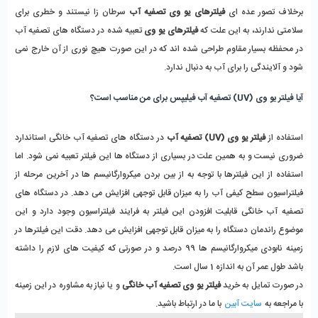
برخلاف تصور عده ای
فیلترهای یو وی تصفیه آب
سرطان زا نیستند و خطری برای
سلامتی ندارند، به این علت که
فیلترهای یو وی
تعبیه شده در دستگاه های تصفیه آب
در محفظه بسیار مقاوم طراحی شده اند که در این صورت هیچ نوری از آن خارج نمی
شود و آلایندگی را برای آب به دنبال ندارد.
آیا فیلتر یو وی (UV) تصفیه آب فیلیپس برای من مناسب است؟
استفاده از
فیلتر یو وی (UV)
تصفیه آب
در دستگاه های تصفیه آب خانگی استاندارد
ضروری نیست و به همین علت در بسیاری از دستگاه ها این فیلتر تعبیه نمی شود. اما
استفاده از این فیلترها با توجه به از بین بردن میکروارگانیسم ها در آخرین مرحله از
فیلتراسیون سطح کیفی آب را به میزان قابل توجهی افزایش می دهد. در دستگاه های
تصفیه آب خانگی قابلیت افزودن این فیلتر به فرایند فیلتراسیون وجود دارد و این
موضوع راندمان دستگاه را به میزان قابل توجهی افزایش می دهد. دقت این فیلترها در
زمینه نابودی میکروارگانیسم ها 99 درصد و در صورتی که کیفیت های لازم را داشته
باشد طول عمر آن به اندازه 1 سال است.
در صورت تمایل به خرید
فیلتر یو وی تصفیه آب خانگی
و یا نیاز به مشاوره در این زمینه
با مراجعه به
سایت آبین
با ما در ارتباط باشید.