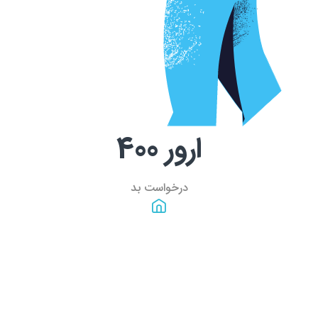
ارور
400
درخواست بد