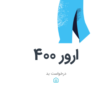
ارور
400
درخواست بد