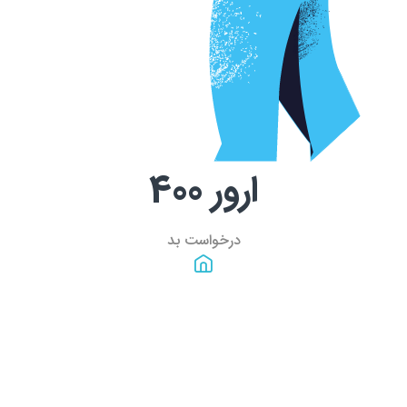
ارور
400
درخواست بد