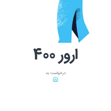
ارور
400
درخواست بد