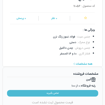
کد محصول :
7056
0
نظر
0
پرسش
ویژگی ها :
جنس سیت
:
فولاد نسوز زنگ نزن
نوع محرک
:
دستی
جنس درپوش
:
چدن داکتیل
فشار کاری
:
10 و 16 اتمسفر
همه مشخصات
مشخصات فروشنده
آبین
رتبه فروشگاه:
0
از 100
رضایت از خرید:
0
%
تماس بگیرید
رضایت از نحوه ارسال:
0
%
قیمت محصول ثبت نشده است
زمان ایجاد فروشگاه :
شنبه ۱۶ اسفند ۱۳۹۹