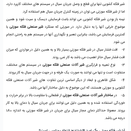
شیر فلکه کشویی تنها برای قطع و وصل جریان سیال در سیستم های مختلف کاربرد دارد، 
اما از شیر فلکه سوزنی می توان در زمینه کنترل جریان سیال هم استفاده کرد. 
نیمه باز بودن شیر فلکه کشویی می تواند باعث فرسایش دیسک و سیت شود و همین 
موضوع خرابی آنها را به دنبال دارد. در صورتی که عملکرد 
شیر صنعتی فلکه سوزنی 
با 
کمترین فرسایش می باشد، بنابراین تعمیر و نگهداری آنها در سیستم هم به راحتی انجام 
می شود. 
2-    افت فشار سیال در شیر فلکه سوزنی بسیار بالا و به همین دلیل در مواردی که میزان 
افت فشار سیال حائز اهمیت می باشد به کار نمی روند. 
3-    نوع تعبیه و قرارگیری
 شیر آلات صنعتی فلکه سوزنی
 در سیستم های مختلف، 
متفاوت است و تنها می توانند به صورت یک طرفه و در جهت جریان سیال به کار بروند.
4-    شکل ظاهری و ابعاد از دیگر اساسی ترین تفاوت های شیر آلات صنعتی فلکه 
کشویی و سوزنی هستند، که این موضوع به دلیل ساختار آنها می باشد. 
5-    در
 ساختار شیر آلات صنعتی فلکه سوزنی
 از قطعاتی با مقاومت بالا در برابر حرارت و 
خوردگی استفاده شده و به همین دلیل می توانند برای جریان سیال با دمای بالا به کار 
بروند. معمولا حداکثر دمای مجاز سیال برای جریان در شیر فلکه سوزنی به اندازه 180 
درجه می باشد. 
آیا شیر فلکه سوزنی وگ امید 1/4-1 اینچ انتخاب مناسبی است؟