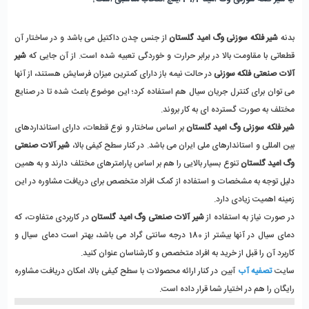
بدنه 
شیر فلکه سوزنی وگ امید گلستان
 از جنس چدن داکتیل می باشد و در ساختار آن 
قطعاتی با مقاومت بالا در برابر حرارت و خوردگی تعبیه شده است. از آن جایی که 
شیر 
آلات صنعتی فلکه سوزنی
 در حالت نیمه باز دارای کمترین میزان فرسایش هستند، از آنها 
می توان برای کنترل جریان سیال هم استفاده کرد؛ این موضوع باعث شده تا در صنایع 
مختلف به صورت گسترده ای به کار بروند. 
شیر فلکه سوزنی وگ امید گلستان 
بر اساس ساختار و نوع قطعات، دارای استانداردهای 
بین المللی و استاندارهای ملی ایران می باشد. در کنار سطح کیفی بالا، 
شیر آلات صنعتی 
وگ امید گلستان
 تنوع بسیار بالایی را هم بر اساس پارامترهای مختلف دارند و به همین 
دلیل توجه به مشخصات و استفاده از کمک افراد متخصص برای دریافت مشاوره در این 
زمینه اهمیت زیادی دارد. 
در صورت نیاز به استفاده از 
شیر آلات صنعتی وگ امید گلستان 
در کاربردی متفاوت، که 
دمای سیال در آنها بیشتر از 180 درجه سانتی گراد می باشد، بهتر است دمای سیال و 
کاربرد آن را قبل از خرید به افراد متخصص و کارشناسان عنوان کنید. 
سایت 
تصفیه آب
 آبین در کنار ارائه محصولات با سطح کیفی بالا، امکان دریافت مشاوره 
رایگان را هم در اختیار شما قرار داده است.