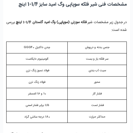
مشخصات فنی شیر فلکه سوپاپی وگ امید سایز 1/4-1 اینچ
در جدول زیر مشخصات شیر 
فلکه سوزنی (سوپاپی) وگ امید گلستان 1/4-1 اینچ
 بررسی 
شده است:
جنس بدنه و درپوش
چدن داکتیل GGG40
سر فلکه باز و بست
آلومینیوم دایکاست
سیت آب بندی
فولاد نسوز زنگ نزن 
محور
فولاد زنگ نزن
فشار کار
10 و 16 اتمسفر
فشار تست 
1/5 برابر فشار اسمی 
حداکثر حرارت
180 درجه سانتی گراد