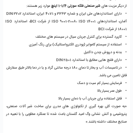
از دیگر مزیت های 
شیر صنعتی فلکه سوزنی 1/4-1 اینچ 
موارد زیر هستند:
•    دارای استانداردهای ملی ایران و شماره 3363 و 4071 ایران، استاندارد DIN 3202 
آلمان، استانداردهای ISO 9001-2008، ISO 14001 از شرکت BCI، استاندارد ISO 
18001 از شرکت BCI
•    کاربرد گسترده برای کنترل جریان سیال در سیستم های مختلف
•    استفاده از سیستم کاموایر (پودری الکترواستاتیک) برای رنگ آمیزی 
•    بدنه و درپوش چدن داکتیل
•    دارای فلنج هایی مطابق با استاندارد DIN 2501
•    در تاسیسات آب و بخار تا دمای 180 درجه سانتی گراد و یا در دما بالاتر طبق سفارش 
قابل تامین می باشد.
•    فرسایش بسیار کم سیت و دسک 
•    طول عمر بسیار بالا
•    قابل استفاده برای جریان آب با دمای بسیار بالا
«به صورت کلی بهره گیری از تکنولوژی های مدرن برای ساخت شیر آلات صنعتی، 
پتروشیمی و آتش نشانی وگ امید گلستان باعث شده تا عملکرد مطلوبی را با تعبیه در 
صنایع مختلف داشته باشند.»