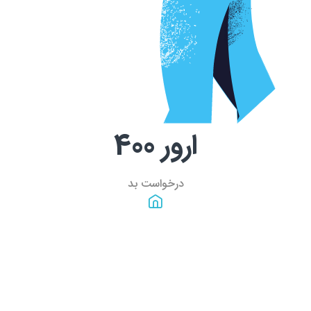
ارور
400
درخواست بد