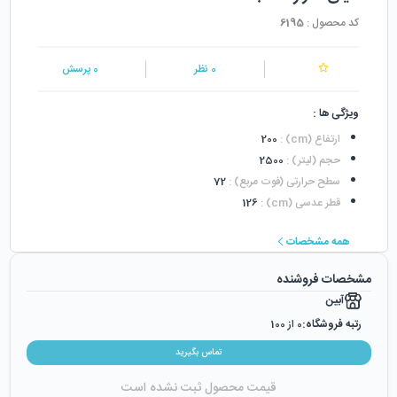
کد محصول :
6195
0
نظر
0
پرسش
ویژگی ها :
ارتفاع (cm)
:
200
حجم (لیتر)
:
2500
سطح حرارتی (فوت مربع)
:
72
قطر عدسی (cm)
:
126
همه مشخصات
مشخصات فروشنده
آبین
رتبه فروشگاه:
0
از 100
رضایت از خرید:
0
%
تماس بگیرید
رضایت از نحوه ارسال:
0
%
قیمت محصول ثبت نشده است
زمان ایجاد فروشگاه :
سه‌شنبه ۲۰ خرداد ۱۳۹۹