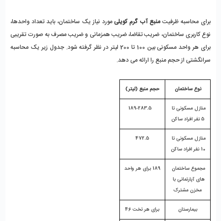
برای محاسبه ظرفیت 
منبع آب گرم کویلی
 مورد نیاز یک ساختمان، باید تعداد واحدها، 
نوع کاربری ساختمان، ضریب تقاضا، ضریب همزمانی و ضریب مصرف به صورت تقریبی 
برای هر واحد مسکونی بین 100 تا 200 لیتر در نظر گرفته شود. جدول زیر یک محاسبه 
سرانگشتی از حجم منبع را ارائه می دهد.
نوع ساختمان
حجم منبع (لیتر)
منازل مسکونی تا 
   189-283.5
5 نفر افراد ساکن
منازل مسکونی تا 
472.5
10 نفر افراد ساکن
مجموع ساختمان 
189 برای هر واحد
های آپارتمانی با 
مخزن مشترک
بیمارستان
برای هر تخت 46