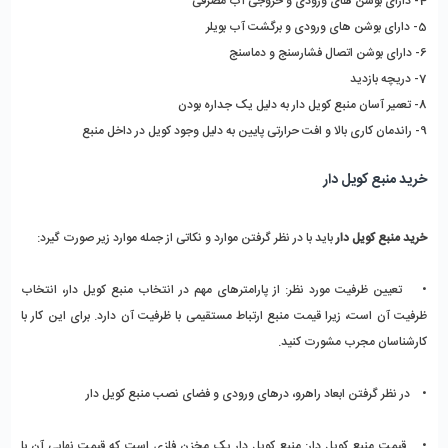
4- دارای بوشن های ورودی و خروجی آب مصرفی
5- دارای بوشن های ورودی و برگشت آب بویلر
6- دارای بوشن اتصال فشارسنج و دماسنج
7- دریچه بازدید
8- تعمیر آسان منبع کویل دار به دلیل یک جداره بودن
9- راندمان کاری بالا و افت حرارتی پایین به دلیل وجود کویل در داخل منبع
خرید منبع کویل دار
خرید منبع کویل دار
 باید با در نظر گرفتن موارد و نکاتی از جمله موارد زیر صورت گیرد:
•   
 تعیین ظرفیت مورد نظر:
 از پارامترهای مهم در انتخاب منبع کویل دار، انتخاب 
ظرفیت آن است، زیرا قیمت منبع ارتباط مستقیمی با ظرفیت آن دارد. برای این کار با 
کارشناسان مجرب مشورت کنید.
•    در نظر گرفتن ابعاد راهرو، درهای ورودی و فضای نصب منبع کویل دار
•    
قیمت منبع کویل دار:
 منبع کویل دار یک مخزن فلزی است که قیمت نهایی آن با 