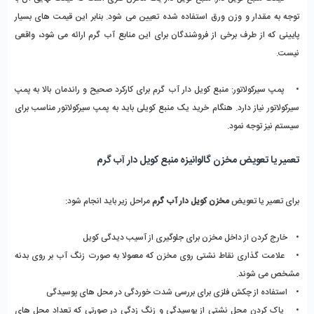
توجه به مقدار و وزن ورق استفاده شده تعیین می شود. بنابر این قیمت های بسیار 
پایینی که از طرف برخی از فروشندگان برای این منابع آب گرم ارائه می شود، واقعی 
نیست.
•    
پمپ سیرکولاتور:
 منبع کویل دار آب گرم برای کارکرد صحیح و راندمان بالا به پمپ 
سیرکولاتور نیاز دارد. هنگام خرید یک منبع کویلی باید به پمپ سیرکولاتور مناسب برای 
سیستم نیز توجه نمود.
تعمیر یا تعویض مخزن گالوانیزه منبع کویل دار آب گرم
برای تعمیر یا تعویض 
مخزن کویل دار آب گرم
 مراحل زیر باید انجام شود:
•    خارج کردن از داخل مخزن برای جلوگیری از آسیب دیدگی کویل
•    علامت گذاری نقاط نشتی روی مخزن که معمولا به صورت زنگ آب بر روی بدنه 
مشخص می شوند.
•    استفاده از چکش فلزی برای بررسی شدت خوردگی در محل های پوسیدگی
•    پاک کردن محل نشتی از پوسیدگی و زنگ زدگی در صورتی که تعداد محل های 