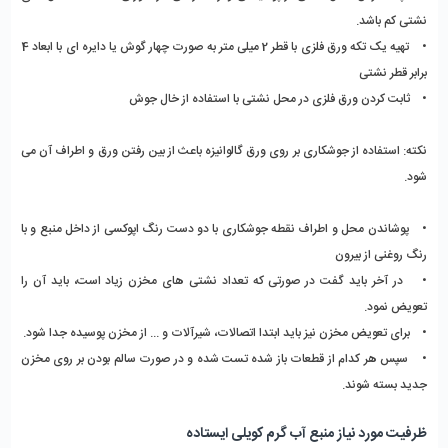
نشتی کم باشد.
•    تهیه یک تکه ورق فلزی با قطر 2 میلی متر به صورت چهار گوش یا دایره ای با ابعاد 4 
برابر قطر نشتی
•    ثابت کردن ورق فلزی در محل نشتی با استفاده از خال جوش
نکته:
 استفاده از جوشکاری بر روی ورق گالوانیزه باعث از بین رفتن ورق و اطراف آن می 
شود.
•    پوشاندن محل و اطراف نقطه جوشکاری با دو دست رنگ اپوکسی از داخل منبع و با 
رنگ روغنی از بیرون
•    در آخر باید گفت در صورتی که تعداد نشتی های مخزن زیاد است، باید آن را 
تعویض نمود.
•    برای تعویض مخزن نیز باید ابتدا اتصالات، شیرآلات و ... از مخزن پوسیده جدا شود.
•    سپس هر کدام از قطعات باز شده تست شده و در صورت سالم بودن بر روی مخزن 
جدید بسته شوند.
ظرفیت مورد نیاز منبع آب گرم کویلی ایستاده