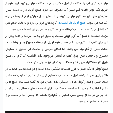
برای گرم کردن آب با استفاده از کویل داخل آن مورد استفاده قرار می گیرد. این منبع از 
طریق یک کویل باعث گرم شدن آب مصرفی می شود. منابع کویل دار در دسته بندی 
آبگرمکن های غیر مستقیم قرار می گیرند و با عنوان مبدل حرارتی از نوع پوسته و لوله 
شناخته می شوند. 
منبع کویل دار ایستاده
، کاربردهای فراوانی دارد و به دلیل حجم کمی 
که اشغال می کند، در اغلب موتورخانه های خانگی و صنعتی از آن استفاده می شود. 
مزیت استفاده از 
منبع آب گرم کویلی
 نسبت به منابع دو جداره، سرعت و دقت بیش تر 
آنها برای تامین آب گرم می باشد. جنس 
منبع کویل دار ایستاده 2500 لیتری رخشاب
 در 
حالت عادی از گالوانیزه می باشد، اما امکان طراحی و ساخت آن مطابق با سفارش 
مشتری و با جنس های ورق آهنی یا استیل نیز وجود دارد. ظرفیت آب گرم این 
منبع 
کویل دار 2500 لیتر
 می باشد و ضخامت بدنه آن نیز 5 میلی متر است.
منبع کویلی
 از یک استوانه فلزی ایستاده تشکیل شده است و دو عدد عدسی محدب در 
بالا و پایین و چند رشته کویل دار دارد. قیمت منبع کویل دار به ظرفیت، کیفیت و جنس 
بدنه، جنس و مقدار کویل ها و ... بستگی دارد. همان طور که گفته شد، بدنه منبع کویل 
دار از گالوانیزه گرم می باشد، که بسته به کاربرد دارای ضخامت های مختلفی است. کویل 
ها نیز می توانند از جنس مس، استیل یا گالوانیزه باشند، که جنس آنها بر حسب نوع 
مصرف مشخص می شود.