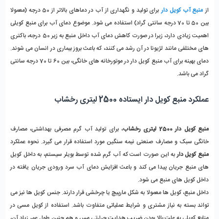
از 
منبع آب کویل دار
برای تولید و نگهداری از آب در دماهای بالاتر از 50 درجه (معمولا 
بین 50 تا 70 درجه سانتی گراد) استفاده می شود. موضوع دمای آب برای منبع کویلی 
اهمیت زیادی دارد، زیرا در صورت کاهش دمای آب داخل منبع به زیر 50 درجه، باکتری 
های مختلفی مانند لژیونا در آن رشد می کنند، که باعث بروز بیماری در انسان می شوند. 
دمای بهینه برای آب منبع کویل دار در موتورخانه های خانگی، بین 60 تا 70 درجه سانتی 
گراد می باشد.
عملکرد منبع کویل دار ایستاده 2500 لیتری رخشاب
منبع کویل دار 2500 لیتری رخشاب
، برای تولید آب گرم مصرفی بهداشتی، مصارف 
خانگی سبک و مصارف صنعتی نیمه سنگین مورد استفاده قرار می گیرد. نحوه عملکرد 
منبع کویل دار
 به این صورت است که آب گرم شده توسط بویلر سیستم، به داخل کویل 
های منبع جریان پیدا می کند و باعث افزایش دمای آب سرد ورودی جریان یافته در 
داخل کویل های منبع می شود.
داخل منبع، کویل ها معمولا به شکل مارپیچ یا چرخشی قرار دارند. جنس کویل ها نیز می 
تواند بسته به نیاز مشتری و شرایط عملیاتی متفاوت باشد. استفاده از کویل مسی در 
منابع کویلی به علت بالا بودن ضریب هدایت حرارتی مس و هم چنین طول عمر زیاد آن، 