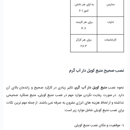
مدارس
به ازای هر دانش 
آموز 1-2
ادارات
برای هر کارمند 
4.7
کارخانجات
 برای هر کارگر 
28.3
نصب صحیح منبع کویل دار آب گرم
نحوه نصب 
منبع کویل دار آب گرم
، تاثیر زیادی در کارکرد صحیح و راندمان بالای آن 
دارد. در صورت رعایت نکردن موارد مهم در نصب منبع کویلی، منبع عملکرد صحیحی 
نداشته و از لحاظ هزینه های انرژی مقرون به صرفه نمی باشند. از جمله مهم ترین نکات 
برای نصب منبع کویلی شامل موارد زیر است:
1- موقعیت و مکان نصب منبع کویلی