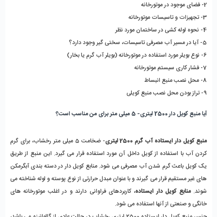
2- فضای موجود در موتورخانه
3- تجهیزات و تاسیسات موتورخانه
4- نحوه لوله کشی در ساختمان مورد نظر
5- آیا در مسیر آب مصرفی تاسیسات، سختی گیر وجود دارد؟
6- نوع بویلر مورد استفاده در موتورخانه (بویلر آب گرم یا بخار)
7- فشار کاری سیستم موتورخانه
8- محل نصب منبع انبساط 
9- تراز بودن محل نصب منبع کویلی
آیا منبع کویل دار 2500 لیتری- 5 میلی متر برای من مناسب است؟
منبع کویل دار ایستاده آب گرم 2500 لیتری
- ضخامت 5 میلی متر رخشاب، برای گرم 
کردن آب با استفاده از کویل داخل آن مورد استفاده قرار می گیرد. این منبع از طریق 
یک کویل باعث گرم شدن آب مصرفی می شود. منابع کویل دار در دسته بندی آبگرمکن 
های غیر مستقیم قرار می گیرند و با عنوان مبدل حرارتی از نوع پوسته و لوله شناخته می 
شوند. 
منابع کویل دار ایستاده
، کاربردهای فراوانی دارند و در اغلب موتورخانه های 
خانگی و صنعتی از آنها استفاده می شود.
جنس منبع کویل دار ایستاده 2500 لیتری رخشاب در حالت عادی از گالوانیزه می باشد، 