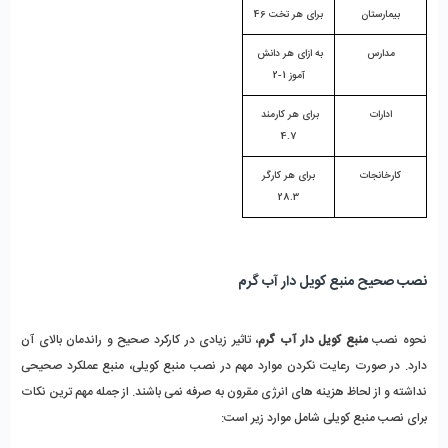
بیمارستان
برای هر تخت 46
مدارس
به ازای هر دانش 
آموز 1-2
ادارات
برای هر کارمند 
4.7
کارخانجات
 برای هر کارگر 
28.3
نصب صحیح منبع کویل دار آب گرم
نحوه نصب 
منبع کویل دار آب گرم
، تاثیر زیادی در کارکرد صحیح و راندمان بالای آن 
دارد. در صورت رعایت نکردن موارد مهم در نصب منبع کویلی، منبع عملکرد صحیحی 
نداشته و از لحاظ هزینه های انرژی مقرون به صرفه نمی باشند. از جمله مهم ترین نکات 
برای نصب منبع کویلی شامل موارد زیر است: