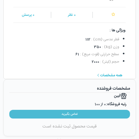
0
نظر
0
پرسش
ویژگی ها :
قطر عدسی (cm)
:
112
وزن (kg)
:
350
سطح حرارتی (فوت مربع)
:
61
حجم (لیتر)
:
2000
همه مشخصات
مشخصات فروشنده
آبین
رتبه فروشگاه:
0
از 100
رضایت از خرید:
0
%
تماس بگیرید
رضایت از نحوه ارسال:
0
%
قیمت محصول ثبت نشده است
زمان ایجاد فروشگاه :
سه‌شنبه ۲۰ خرداد ۱۳۹۹
میزان فروش :
0