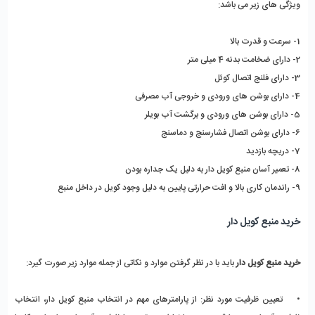
ویژگی های زیر می باشد:
1- سرعت و قدرت بالا
2- دارای ضخامت بدنه 4 میلی متر
3- دارای فلنج اتصال کوئل
4- دارای بوشن های ورودی و خروجی آب مصرفی
5- دارای بوشن های ورودی و برگشت آب بویلر
6- دارای بوشن اتصال فشارسنج و دماسنج
7- دریچه بازدید
8- تعمیر آسان منبع کویل دار به دلیل یک جداره بودن
9- راندمان کاری بالا و افت حرارتی پایین به دلیل وجود کویل در داخل منبع
خرید منبع کویل دار
خرید منبع کویل دار
 باید با در نظر گرفتن موارد و نکاتی از جمله موارد زیر صورت گیرد:
•    تعیین ظرفیت مورد نظر: از پارامترهای مهم در انتخاب منبع کویل دار، انتخاب 