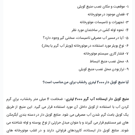
1- موقعیت و مکان نصب منبع کویلی
2- فضای موجود در موتورخانه
3- تجهیزات و تاسیسات موتورخانه
4- نحوه لوله کشی در ساختمان مورد نظر
5- آیا در مسیر آب مصرفی تاسیسات، سختی گیر وجود دارد؟
6- نوع بویلر مورد استفاده در موتورخانه (بویلر آب گرم یا بخار)
7- فشار کاری سیستم موتورخانه
8- محل نصب منبع انبساط 
9- تراز بودن محل نصب منبع کویلی
آیا منبع کویل دار 2000 لیتری رخشاب برای من مناسب است؟
منبع کویل دار ایستاده آب گرم 2000 لیتری
- ضخامت 4 میلی متر رخشاب، برای گرم 
کردن آب با استفاده از کویل داخل آن مورد استفاده قرار می گیرد. این منبع از طریق 
یک کویل باعث گرم شدن آب مصرفی می شود. منابع کویل دار در دسته بندی آبگرمکن 
های غیر مستقیم قرار می گیرند و با عنوان مبدل حرارتی از نوع پوسته و لوله شناخته می 
شوند. منابع کویل دار ایستاده، کاربردهای فراوانی دارند و در اغلب موتورخانه های 