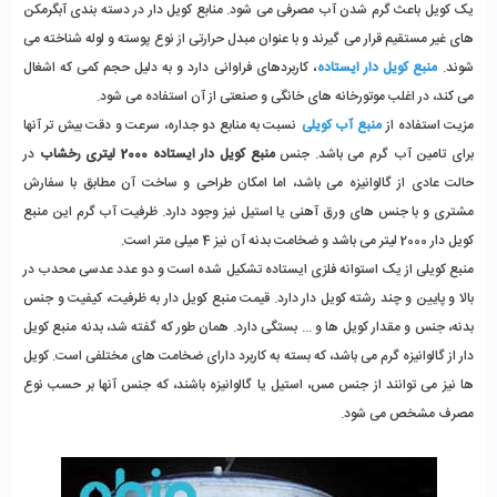
یک کویل باعث گرم شدن آب مصرفی می شود. منابع کویل دار در دسته بندی آبگرمکن 
های غیر مستقیم قرار می گیرند و با عنوان مبدل حرارتی از نوع پوسته و لوله شناخته می 
شوند. 
منبع کویل دار ایستاده
، کاربردهای فراوانی دارد و به دلیل حجم کمی که اشغال 
می کند، در اغلب موتورخانه های خانگی و صنعتی از آن استفاده می شود. 
مزیت استفاده از 
منبع آب کویلی
 نسبت به منابع دو جداره، سرعت و دقت بیش تر آنها 
برای تامین آب گرم می باشد. جنس 
منبع کویل دار ایستاده 2000 لیتری رخشاب
 در 
حالت عادی از گالوانیزه می باشد، اما امکان طراحی و ساخت آن مطابق با سفارش 
مشتری و با جنس های ورق آهنی یا استیل نیز وجود دارد. ظرفیت آب گرم این منبع 
کویل دار 2000 لیتر می باشد و ضخامت بدنه آن نیز 4 میلی متر است.
منبع کویلی از یک استوانه فلزی ایستاده تشکیل شده است و دو عدد عدسی محدب در 
بالا و پایین و چند رشته کویل دار دارد. قیمت منبع کویل دار به ظرفیت، کیفیت و جنس 
بدنه، جنس و مقدار کویل ها و ... بستگی دارد. همان طور که گفته شد، بدنه منبع کویل 
دار از گالوانیزه گرم می باشد، که بسته به کاربرد دارای ضخامت های مختلفی است. کویل 
ها نیز می توانند از جنس مس، استیل یا گالوانیزه باشند، که جنس آنها بر حسب نوع 
مصرف مشخص می شود.