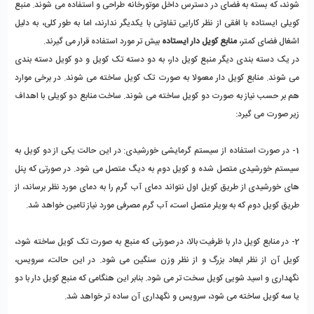
شوند، که بسته به فضای در دسترس داخل موتورخانه طراحی و استفاده می شوند. منبع 
کویلی ایستاده با افقی از نظر کارایی تفاوتی با یکدیگر ندارند، اما به طور کلی، به دلیل 
اشغال فضای کمتر، 
منابع کویل دار ایستاده
 بیش تر مورد استفاده قرار می گیرند.
در یک دسته بندی دیگر منبع کویل دار، به دو دسته تک کویل و دو کویل دسته بندی 
می شوند. منابع کویل دار معمولا به صورت تک کویل ساخته می شوند. در برخی موارد 
هم بر حسب نیاز به صورت دو کویل ساخته می شوند. ساخت منابع دو کویلی با اهداف 
زیر صورت می گیرد:
1- در صورت استفاده از سیستم گرمایشی خورشیدی: در این حالت یکی از دو کویل به 
سیستم خورشیدی متصل شده و کویل دوم به دیگ متصل می شود. در صورتی که پنل 
های خورشیدی از طریق کویل اول نتواند دمای آب گرم را به دمای مورد نظر برساند، از 
طریق کویل دوم که به بویلر متصل است، آب گرم مصرفی مورد نیاز تامین خواهد شد. 
2- در منابع کویل دار با ظرفیت بالا، در صورتی که منبع به صورت تک کویل ساخته شود، 
کویل آن از نظر ابعاد بزرگ و از نظر وزن سنگین می شود. در این حالت، سرویس، 
نگهداری و اسید شویی کویل سخت تر می شود. بنابر این هنگامی که منبع کویل دار با دو 
یا سه کویل ساخته می شود، سرویس و نگهداری آن ساده تر خواهد شد.