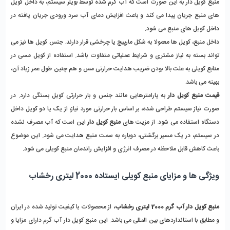
منبع کویل دار به این صورت است که آب گرم شده توسط بویلر سیستم، به داخل کویل 
های منبع جریان پیدا می کند و باعث افزایش دمای آب سرد ورودی جریان یافته در 
داخل کویل های منبع می شود.
داخل منبع، کویل ها معمولا به شکل مارپیچ یا چرخشی قرار دارند. جنس کویل ها نیز می 
تواند بسته به نیاز مشتری و شرایط عملیاتی متفاوت باشد. استفاده از کویل مسی در 
منابع کویلی به علت بالا بودن ضریب هدایت حرارتی مس و هم چنین طول عمر زیاد آن، 
بهینه می باشد.
قیمت منبع کویل دار
 به پارامترهایی مانند جنس و بار حرارتی کویل بستگی دارد. در 
صورت نیاز سیستم طراحی شده، بر اساس بار حرارتی مورد نیاز، از یک یا دو کویل داخل 
دستگاه استفاده می شود. از مزیت های 
منبع کویل دار
 این است که آب مصرف نشده 
در سیستم، در یک مسیر برگشتی، دوباره به سمت منبع هدایت می شود. این موضوع 
باعث کاهش قابل ملاحظه در مصرف انرژی و افزایش راندمان منبع کویلی می شود.
ویژگی ها و مزایای منبع کویلی ایستاده 2000 لیتری رخشاب
منبع کویل دار آب گرم 2000 لیتری رخشاب
، از محصولات با کیفیت تولید شده در ایران 
و مطابق با استانداردهای بین المللی می باشد. این منبع کویل دار آب گرم دارای مزایا و 