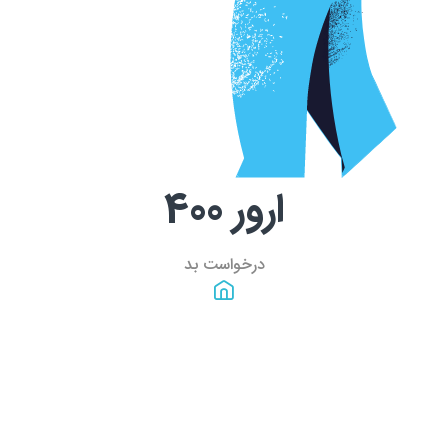
ارور
400
درخواست بد