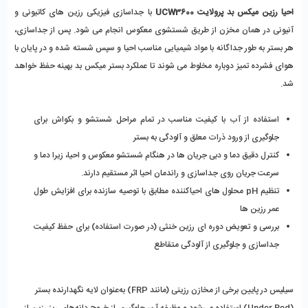
احیا رزین میکس ‌بد پرولایت UCW3600 
با جداسازی فیزیکی رزین ‌های کاتیونی و 
آنیونی در همان مخزن از طریق شستشوی معکوس انجام می ‌شود. پس از جداسازی، 
هر بستر به ‌طور جداگانه با مواد شیمیایی مناسب احیا و سپس شسته شده و در پایان با 
هوای فشرده تمیز دوباره مخلوط می ‌شوند تا عملکرد بستر میکس ‌بد بهینه حفظ خواهد 
شد. 
استفاده از آب با کیفیت مناسب در تمام مراحل شستشو و بکواش برای 
جلوگیری از ورود ذرات معلق و آلودگی به بستر
کنترل دقیق دما و دبی جریان ‌ها در هنگام شستشو معکوس و احیا، زیرا دما و 
سرعت جریان روی جداسازی و راندمان احیا اثر مستقیم دارند.
تنظیم pH محلول‌ های احیاکننده مطابق با توصیه سازنده برای افزایش طول 
عمر رزین‌ ها
بررسی و تعویض دوره ‌ای رزین خنثی (در صورت استفاده) برای حفظ کیفیت 
جداسازی و جلوگیری از آلودگی متقاطع
سیلیس در پایین برخی از مخازن رزینی (مانند FRP) به‌عنوان لایه نگهدارنده بستر 
(Under Bed) استفاده می‌شود و وظیفه آن، جلوگیری از خروج دانه‌های ریز رزین از 