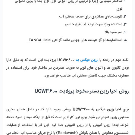
ساختار شیمیایی ویژه و ترکیبی از رزین آنیونی قوی نوع یک با رزین کاتیونی 
قوی
ظرفیت بالای عملکردی برای حذف سختی آب 
استفاده ویژه جهت تولید آب فوق خالص 
عمر مفید بالا
استانداردها و گواهینامه های جهانی مانند گواهی IFANCA Halal 
نکته مهم در رابطه با 
رزین میکس بد
 UCW3600 پرولایت این است که به دلیل دارا 
بودن کاتیون ها و آنیون های قوی به صورت همزمان در ساختار خود، برای استفاده در 
مصارف مختلف جهت کاهش سختی آب مناسب خواهد بود.
روش احیا رزین بستر مخلوط پرولایت UCW3600
برای 
احیا رزین میکس بد UCW3600 
روشی وجود دارد که در داخل همان مخزن 
محتوی رزین انجام می شود. برای این کار لازم است که قبل از اینکه سود و اسید اضافه 
شوند، ابتدا رزین آنیونی را از رزین کاتیونی جدا کرد. این کار با استفاده از عملیات 
شستشوی معکوس یا همان بکواش (Backwash) با نرخ جریان مناسب آب انجام می 