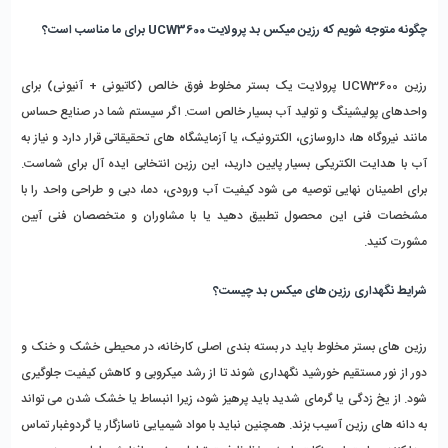
چگونه متوجه شویم که رزین میکس بد پرولایت UCW3600 برای ما مناسب است؟
رزین UCW3600 پرولایت یک بستر مخلوط فوق ‌خالص (کاتیونی + آنیونی) برای 
واحدهای پولیشینگ و تولید آب بسیار خالص است. اگر سیستم شما در صنایع حساس 
مانند نیروگاه‌ ها، داروسازی، الکترونیک، یا آزمایشگاه‌ های تحقیقاتی قرار دارد و نیاز به 
آب با هدایت الکتریکی بسیار پایین دارید، این رزین انتخابی ایده‌ آل برای شماست. 
برای اطمینان نهایی توصیه می شود کیفیت آب ورودی، دما، دبی و طراحی واحد را با 
مشخصات فنی این محصول تطبیق دهید یا با مشاوران و متخصصان فنی آبین 
مشورت کنید.
شرایط نگهداری رزین های میکس بد چیست؟ 
رزین ‌های بستر مخلوط باید در بسته ‌بندی اصلی کارخانه، در محیطی خشک و خنک و 
دور از نور مستقیم خورشید نگهداری شوند تا از رشد میکروبی و کاهش کیفیت جلوگیری 
شود. از یخ‌ زدگی یا گرمای شدید باید پرهیز شود، زیرا انبساط یا خشک ‌شدن می ‌تواند 
به دانه ‌های رزین آسیب بزند. همچنین نباید با مواد شیمیایی ناسازگار یا گردوغبار تماس 