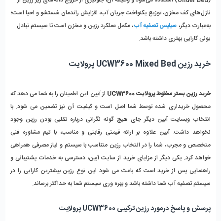
نازل‌های کف مخزن، توزیع یکنواخت جریان آب، افزایش راندمان شستشو و احیا است؛ 
به‌عبارت دیگر، 
سیلیس تصفیه آب
، مکمل عملکرد رزین و مخزن است تا سیستم تبادل 
یونی کارایی بهتری داشته باشد.
خرید رزین UCW3600 Mixed Bed پرولایت 
خرید رزین بستر مخلوط پرولایت UCW3600
 از آبین این اطمینان را به شما می‌ دهد که 
محصول خریداری شده توسط شما اصل است و کیفیت آن نیز تضمین‌ می شود. با 
انتخاب وبسایت آبین دیگر جای هیچ گونه نگرانی درباره تقلبی بودن رزین وجود 
نخواهد داشت. آبین علاوه بر ارائه قیمتی رقابتی و مناسب، با تیم مشاوره فنی 
متخصص و مجرب، شما را در انتخاب رزین متناسب با سیستم و نیاز مصرفی همراهی 
خواهد کرد. یکی دیگر از مزایای خرید از سایت آبین، دسترسی به خدمات پشتیبانی و 
راهنمایی پس از خرید است که باعث می‌ شود این نوع رزین بیشترین کارایی را در 
سیستم تصفیه آب شما داشته باشد و بهره‌ وری سیستم شما به حداکثر برساند.
پرسش و پاسخ درمورد رزین ترکیبی UCW3600 پرولایت 