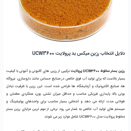
دلایل انتخاب رزین میکس بد پرولایت UCW3600
رزین بستر مخلوط UCW3600 پرولایت
 ترکیبی از رزین ‌های کاتیونی و آنیونی با کیفیت 
بسیار بالاست که برای تولید آب فوق خالص در صنایع حساس مانند داروسازی، نیروگاه 
‌ها، صنایع الکترونیک و آزمایشگاه ‌ها طراحی شده است. این رزین با ظرفیت تبادل 
یونی بالا، پایداری فیزیکی مناسب و حداقل میزان نشتی یون، عملکردی مطمئن و 
طولانی ‌مدت ارائه می ‌دهد و انتخابی بسیار مناسب برای واحدهای پولیشینگ و 
سیستم‌ های تولید آب ‌خالص به شمار می ‌رود. برخی از مهم ترین مزایای رزین بستر 
مخلوط پرولایت مدل UCW3600 شامل موارد زیر می شوند: