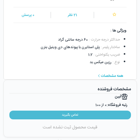
21
نظر
0
پرسش
ویژگی ها :
حداکثر درجه حرارت
:
60 درجه سانتی گراد
ساختار پلیمر
:
پلی استایرن با پیوندهای دی وینیل بنزن
ضریب یکنواختی
:
1.2
نوع
:
رزین میکس بد
همه مشخصات
مشخصات فروشنده
آبین
رتبه فروشگاه:
0
از 100
رضایت از خرید:
0
%
تماس بگیرید
رضایت از نحوه ارسال:
0
%
قیمت محصول ثبت نشده است
زمان ایجاد فروشگاه :
دوشنبه ۱۵ آبان ۱۳۹۶
میزان فروش :
0