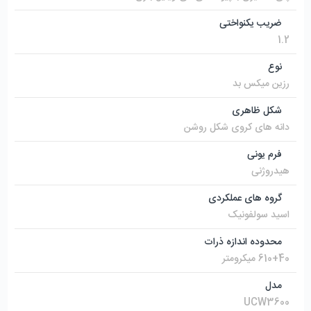
ضریب یکنواختی
1.2
نوع
رزین میکس بد
شکل ظاهری
دانه های کروی شکل روشن
فرم یونی
هیدروژنی
گروه های عملکردی
اسید سولفونیک
محدوده اندازه ذرات
610+40 میکرومتر
مدل
UCW3600