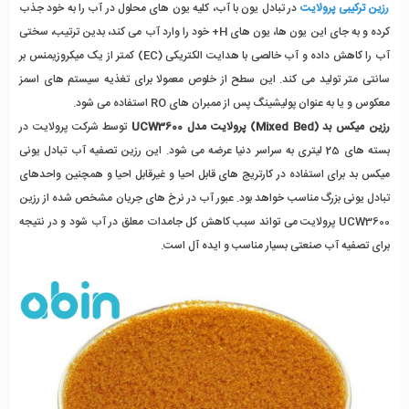
رزین ترکیبی پرولایت
 در تبادل یون با آب، کلیه یون های محلول در آب را به خود جذب 
کرده و به جای این یون ها، یون های H+ خود را وارد آب می کند، بدین ترتیب، سختی 
آب را کاهش داده و آب خالصی با هدایت الکتریکی (EC) کمتر از یک میکروزیمنس بر 
سانتی متر تولید می کند. این سطح از خلوص معمولا برای تغذیه سیستم‌ های اسمز 
معکوس و یا به‌ عنوان پولیشینگ پس از ممبران‌ های RO استفاده می‌ شود.
رزین میکس بد (Mixed Bed) پرولایت مدل UCW3600
 توسط شرکت پرولایت در 
بسته های 25 لیتری به سراسر دنیا عرضه می شود. این رزین تصفیه آب تبادل یونی 
میکس بد برای استفاده در کارتریج های قابل احیا و غیرقابل احیا و همچنین واحدهای 
تبادل یونی بزرگ مناسب خواهد بود. عبور آب در نرخ های جریان مشخص شده از رزین 
UCW3600 پرولایت می تواند سبب کاهش کل جامدات معلق در آب شود و در نتیجه 
برای تصفیه آب صنعتی بسیار مناسب و ایده آل است.