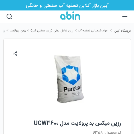
آبین بازار آنلاین تصفیه آب صنعتی و خانگی
>
>
>
>
مواد شیمیایی تصفیه آب
رزین تبادل یونی (رزین سختی گیر)
رزین پرولایت
رزین 
فروشگاه آبین
رزین میکس بد پرولایت مدل UCW3600
کد محصول :
6359