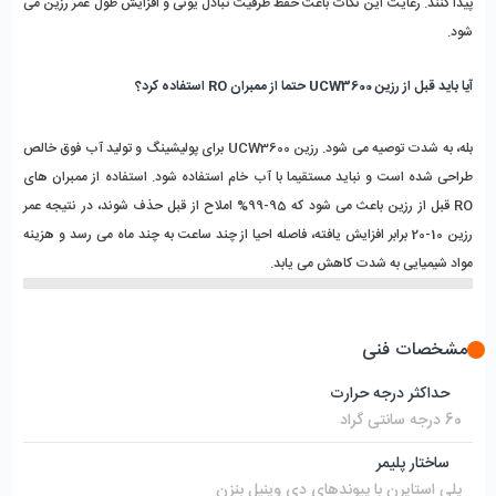
پیدا کنند. رعایت این نکات باعث حفظ ظرفیت تبادل یونی و افزایش طول عمر رزین می‌ 
شود.
آیا باید قبل از رزین UCW3600 حتما از ممبران RO استفاده کرد؟
بله، به شدت توصیه می‌ شود. رزین UCW3600 برای پولیشینگ و تولید آب فوق خالص 
طراحی شده است و نباید مستقیما با آب خام استفاده شود. استفاده از ممبران‌ های 
RO قبل از رزین باعث می‌ شود که 95-99% املاح از قبل حذف شوند، در نتیجه عمر 
رزین 10-20 برابر افزایش یافته، فاصله احیا از چند ساعت به چند ماه می‌ رسد و هزینه 
مواد شیمیایی به شدت کاهش می‌ یابد. 
مشخصات فنی
حداکثر درجه حرارت
60 درجه سانتی گراد
ساختار پلیمر
پلی استایرن با پیوندهای دی وینیل بنزن